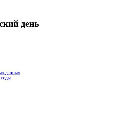
ский день
тых данных
9 годы