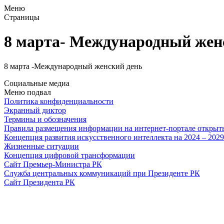
Меню
Страницы
8 марта- Международный жен
8 марта -Международный женский день
Социальные медиа
Меню подвал
Политика конфиденциальности
Экранный диктор
Термины и обозначения
Правила размещения информации на интернет-портале откры
Концепция развития искусственного интеллекта на 2024 – 202
Жизненные ситуации
Концепция цифровой трансформации
Сайт Премьер-Министра РК
Служба центральных коммуникаций при Президенте РК
Сайт Президента РК