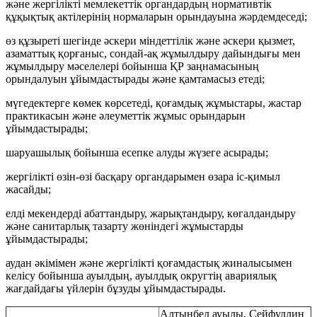
және жергілікті мемлекеттік органдардың нормативтік
құқықтық актілерінің нормаларын орындауына жәрдемдеседі;
өз құзыреті шегінде әскери міндеттілік және әскери қызмет,
азаматтық қорғаныс, сондай-ақ жұмылдыру дайындығы мен
жұмылдыру мәселелері бойынша ҚР заңнамасының
орындалуын ұйымдастырады және қамтамасыз етеді;
мүгедектерге көмек көрсетеді, қоғамдық жұмыстары, жастар
практикасын және әлеуметтік жұмыс орындарын
ұйымдастырады;
шаруашылық бойынша есепке алуды жүзеге асырады;
жергілікті өзін-өзі басқару органдарымен өзара іс-қимыл
жасайды;
елді мекендерді абаттандыру, жарықтандыру, көгалдандыру
және санитарлық тазарту жөніндегі жұмыстарды
ұйымдастырады;
аудан әкімімен және жергілікті қоғамдастық жиналысымен
келісу бойынша ауылдың, ауылдық округтің авариялық
жағдайдағы үйлерін бұзуды ұйымдастырады.
Алтынбел ауылы, Сейфуллин