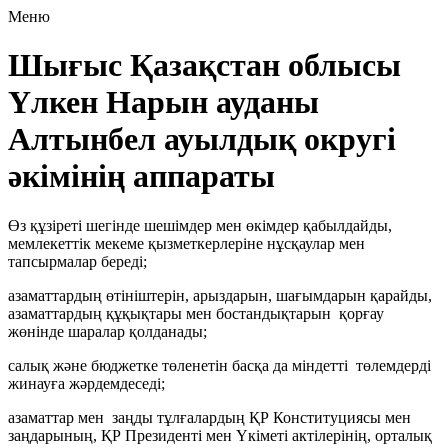
Меню
Шығыс Қазақстан облысы
Үлкен Нарын ауданы
Алтынбел ауылдық округі
әкімінің аппараты
Өз құзіреті шегінде шешімдер мен өкімдер қабылдайды,
мемлекеттік мекеме қызметкерлеріне нұсқаулар мен
тапсырмалар береді;
азаматтардың өтініштерін, арыздарын, шағымдарын қарайды,
азаматтардың құқықтары мен бостандықтарын қорғау
жөнінде шаралар қолданады;
салық және бюджетке төленетін басқа да міндетті төлемдерді
жинауға жәрдемдеседі;
азаматтар мен заңды тұлғалардың ҚР Конституциясы мен
заңдарының, ҚР Президенті мен Үкіметі актілерінің, орталық