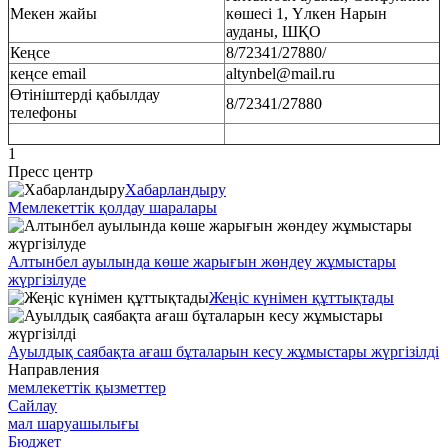
Мекен жайы
көшесі 1, Үлкен Нарын
ауданы, ШҚО
Кеңсе
8/72341/27880/
кеңсе email
altynbel@mail.ru
Өтініштерді қабылдау
8/72341/27880
телефоны
1
Пресс центр
Хабарландыру
Мемлекеттік қолдау шаралары
Алтынбел ауылында көше жарығын жөндеу жұмыстары
жүргізілуде
Жеңіс күнімен құттықтады
Ауылдық саябақта ағаш бұталарын кесу жұмыстары жүргізілді
Направления
мемлекеттік қызметтер
Сайлау
мал шаруашылығы
Бюджет