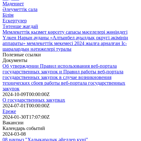
Мәдениет
Әлеуметтік сала
Білім
Ескертулер
Төтенше жағдай
Мемлекеттік қызмет көрсету сапасы мәселелері жөніндегі
Үлкен Нарын ауданы «Алтынбел ауылдық округі әкімінің
аппараты» мемлекеттік мекемесі 2024 жылға арналған Іс-
шаралардың нәтижелері туралы
Полезные ссылки
Документы
Об утверждении Правил использования веб-портала
государственных закупок и Правил работы веб-портала
государственных закупок в случае возникновения
технических сбоев работы веб-портала государственных
закупок
2024-10-09T00:00:00Z
О государственных закупках
2024-07-01T00:00:00Z
Ереже
2024-01-30T17:07:00Z
Вакансии
Календарь событий
2024-03-08
08 наурыз "Халықаралық әйелдер күні"