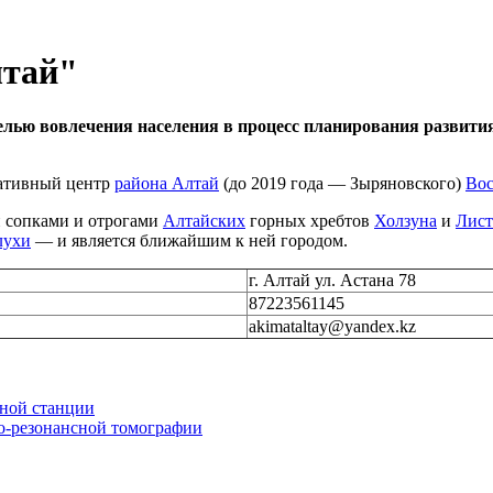
лтай"
елью вовлечения населения в процесс планирования развити
ативный центр
района Алтай
(до 2019 года — Зыряновского)
Вос
й сопками и отрогами
Алтайских
горных хребтов
Холзуна
и
Лист
лухи
— и является ближайшим к ней городом.
г. Алтай ул. Астана 78
87223561145
akimataltay@yandex.kz
ной станции
о-резонансной томографии