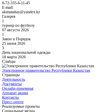
8-72-335-6-11-45
E-mail:
akimataltay@yandex.kz
Галерея
1
турнир по футболу
07 августа 2026
1
Закон и Порядок
25 июня 2026
3
День национальной одежды
18 марта 2026
Слайды
Электронное правительство Республики Казахстан
Страницы
Деятельность
Документы
Онлайн-приемная
Аппарат акима
Контакты
Пресс-центр
Реализуемые проекты
Социальные медиа