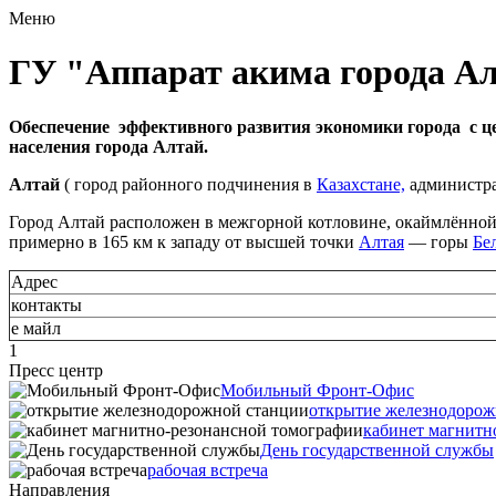
Меню
ГУ "Аппарат акима города А
Обеспечение эффективного развития экономики города с ц
населения города Алтай.
Алтай
( город районного подчинения в
Казахстане,
администр
Город Алтай расположен в межгорной котловине, окаймлённо
примерно в 165 км к западу от высшей точки
Алтая
— горы
Бе
Адрес
контакты
е майл
1
Пресс центр
Мобильный Фронт-Офис
открытие железнодорож
кабинет магнитн
День государственной службы
рабочая встреча
Направления