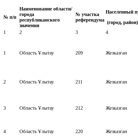
Наименование области/
Населенный п
города
№ участка
№ п/п
республиканского
референдума
(город, район)
значения
1
2
3
4
1
Область Ұлытау
209
Жезказган
2
Область Ұлытау
211
Жезказган
3
Область Ұлытау
212
Жезказган
4
Область Ұлытау
220
Жезказган