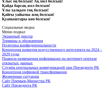
Ұлыс оң болсын! Ақ мол болсын!
Қайда барсақ жол болсын!
Ұлы халқым тоқ болсын!
Қайғы уайымы жоқ болсын!
Қуаныштары көп болсын!
Социальные медиа
Меню подвал
Экранный диктор
Термины и обозначения
Политика конфиденциальности
Концепция развития искусственного интеллекта на 2024 –
2029 годы
Правила размещения информации на интернет-портале
открытых данных
Служба центральных коммуникаций при Президенте РК
Концепция цифровой трансформации
Жизненные ситуации
Сайт Премьер-Министра РК
Сайт Президента РК