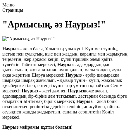
Меню
Страницы
"Армысың, әз Наурыз!"
Наурыз
– жыл басы, Ұлыстың ұлы күні. Күн мен түннің,
ыстық пен суықтың, қыс пен жаздың, қараңғы мен жарықтың
теңелетін, жер арқасы кеңіп, күллі тіршілік әлемі қайта
түлейтін Табиғат мерекесі;
Наурыз
- адамдардың қыс
қыспағынан, жұт апатынан аман қалып, малы төлдеп, аузы
аққа жаритын Шаруа мерекесі;
Наурыз
- әрбір шаңыраққа
шыраққа шырақ жағылып, «Қызыр түнін» күтіп, жақсылық
құт-береке тілеп, ертеңгі күнге зор үмітпен қарайтын Сенім
мерекесі;
Наурыз
– жеті дәмнен
Наурыз
көже жасап,
адамдардың бір-біріне дәм татқызып, дастарқан басында бірге
отыратын Ынтымақ-бірлік мерекесі;
Наурыз
– жыл бойы
өткен-кеткен ренішті кедергісіз кешіріп, ән-күймен, ойын-
сауықпен жанды жадыратып, сананы серпілтетін Көңіл
мерекесі.
Наурыз
мейрамы
құтты болсын!