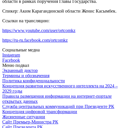
области в рамках поручения Главы Государства.
Спикер: Аким Карагандинской области Женис Касымбек.
Ссылки на трансляцию:
https://www.youtube.com/user/ortcomkz
https://ru-ru.facebook.com/ortcomkz
Социальные медиа
Instagram
Facebook
Меню подвал
Экранный диктор
Термины и обозначения
Политика конфиденциальности
Концепция развития искусственного интеллекта на 2024 –
2029 годы
Правила размещения информации на интернет-портале
открытых данных
Служба центральных коммуникаций при Президенте РК
Концепция цифровой трансформации
Жизненные ситуации
Сайт Премьер-Министра РК
Сайт Президента РК