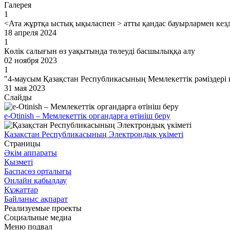
Галерея
1
<Ата жұртқа ыстық ықыласпен > атты қандас бауырлармен кезде
18 апреля 2024
1
Көлік салығын өз уақытында төлеуді басшылыққа алу
02 ноября 2023
1
"4-маусым Қазақстан Республикасының Мемлекеттік рәміздері 
31 мая 2023
Слайды
e-Otinish – Мемлекеттік органдарға өтініш беру
Қазақстан Республикасының Электрондық үкіметі
Страницы
Әкім аппараты
Қызметі
Баспасөз орталығы
Онлайн қабылдау
Құжаттар
Байланыс ақпарат
Реализуемые проекты
Социальные медиа
Меню подвал