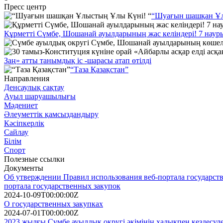
Пресс центр
“Шуағын шашқан Ұл
Құрметті Сүмбе, Шошанай ауылдарының жас келіндері! 7 наурыз 
Заң» атты танымдық іс -шарасы атап өтілді
“Таза Қазақстан”
Направления
Денсаулық сақтау
Ауыл шаруашылығы
Мәдениет
Әлеуметтік қамсыздандыру
Кәсіпкерлік
Сайлау
Білім
Спорт
Полезные ссылки
Документы
Об утверждении Правил использования веб-портала государств
портала государственных закупок
2024-10-09T00:00:00Z
О государственных закупках
2024-07-01T00:00:00Z
2023 жылғы Сүмбе ауылдық округі әкімінің халықпен кездесу