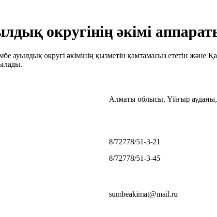
лдық округінің әкімі аппар
бе ауылдық округі әкімінің қызметін қамтамасыз ететін және Қ
ылады.
Алматы облысы, Ұйғыр ауданы, 
8/72778/51-3-21
8/72778/51-3-45
sumbeakimat@mail.ru