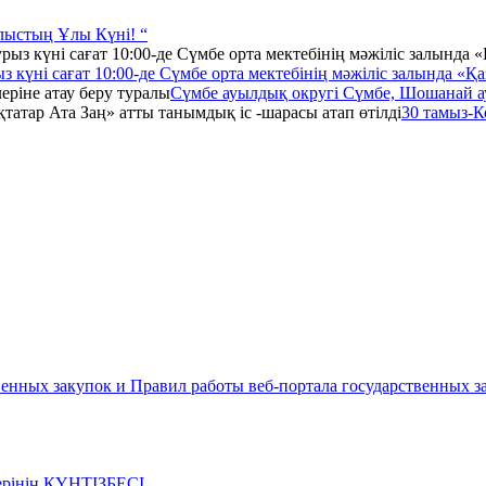
ыстың Ұлы Күні! “
күні сағат 10:00-де Сүмбе орта мектебінің мәжіліс залында «Қаз
Сүмбе ауылдық округі Сүмбе, Шошанай а
30 тамыз-К
енных закупок и Правил работы веб-портала государственных за
лерінің КҮНТІЗБЕСІ