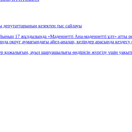
ы депутаттарының кезектен тыс сайлауы
ан айының 17 жұлдызында «Мәдениетті Ана-мәдениетті ұлт»
да округ аумағындағы әйел-аналар, келіндер арасында кездесу ө
р қожалығын, ауыл шаруашылығы өндірісін жүргізу үшін уақытш