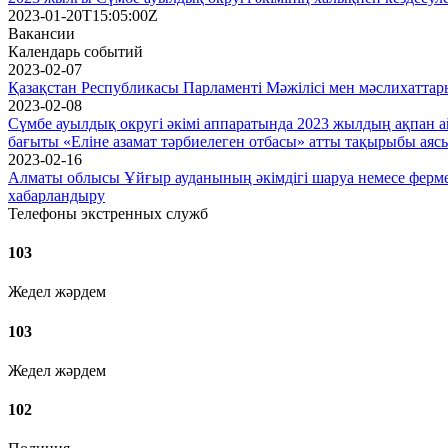
2023-01-20T15:05:00Z
Вакансии
Календарь событий
2023-02-07
Қазақстан Республикасы Парламенті Мәжілісі мен мәслихаттар
2023-02-08
Сүмбе ауылдық округі әкімі аппаратында 2023 жылдың ақп
бағыты «Еліне азамат тәрбиелеген отбасы» атты тақырыбы аясын
2023-02-16
Алматы облысы Ұйғыр ауданының әкімдігі шаруа немесе ферме
хабарландыру
Телефоны экстренных служб
103
Жедел жәрдем
103
Жедел жәрдем
102