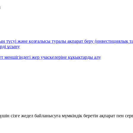
ы
түсуі және қозғалысы туралы ақпарат беру (инвестициялық та
ерді ұсыну
ет меншігіндегі жер учаскелеріне құқықтарды алу
шін сізге жедел байланысуға мүмкіндік беретін ақпарат пен се