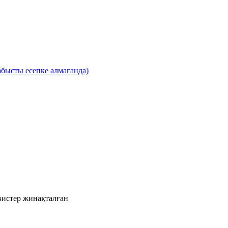
бысты есепке алмағанда)
рвистер жинақталған