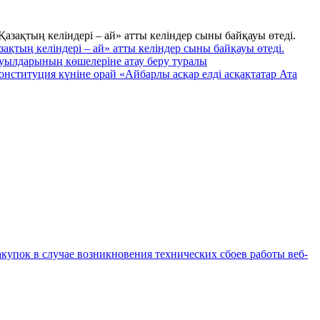
ақтың келіндері – ай» атты келіндер сыны байқауы өтеді.
уылдарының көшелеріне атау беру туралы
онституция күніне орай «Айбарлы асқар елді асқақтатар Ата
купок в случае возникновения технических сбоев работы веб-