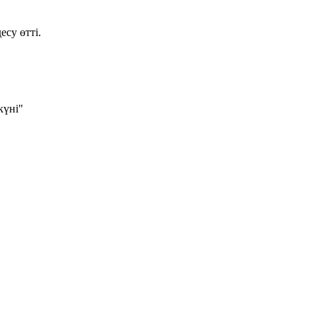
су өтті.
күні"