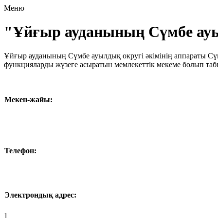
Меню
"Ұйғыр ауданының Сүмбе ауы
Ұйғыр ауданының Сүмбе ауылдық округі әкімінің аппараты Сүм
функцияларды жүзеге асыратын мемлекеттік мекеме болып таб
Мекен-жайы:
Телефон:
Электрондық адрес:
1