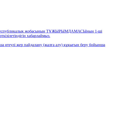
 атты республикалық жобасының ТҰЖЫРЫМДАМАСЫның 1-ші
ткізілетіндігін хабарлаймыз.
а өтеулі жер пайдалану (жалға алу) құқығын беру бойынша