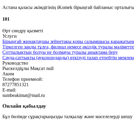
Астана қаласы әкімдігінің iKomek бірыңғай байланыс орталығ
101
Өрт сөндру қызметі
Услуги
Бірыңғай жинақтаушы зейнетақы қоры салымшысы қаражатының 
Тіркелген заңды тұлға, филиал немесе өкілдік туралы мәліметт
Соттылықтың болуы не болмауы туралы анықтама беру
Сауда-саттықты (аукциондарды) өткізуді талап етпейтін мемлек
Руководство
Рыскелдіұлы Мақсат null
Аким
Телефон приемной:
87277851321
E-mail:
sumbeakimat@mail.ru
Онлайн қабылдау
Бұл бөлімде сұрақтарыңызды талқылау және мәселелерді шешу ү
Өту