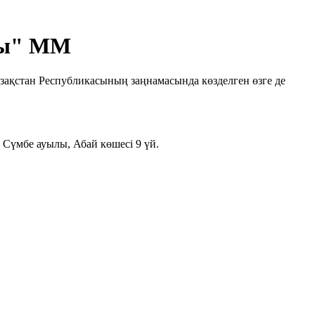
аты" ММ
азақстан Республикасының заңнамасында көзделген өзге де
Сүмбе ауылы, Абай көшесі 9 үй.