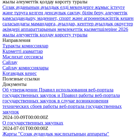
Созақ ауданының ауылдық елді мекендерге жұмыс істеуге
және тұруға келген денсаулық сақтау, білім беру, әлеуметтік
қамсыздандыру, мәдениет, спорт және агроөнеркәсіптік кешен
саласындағы мамандарға, ауылдар, кенттер ауылдық округтер
әкімдері аппараттарының мемлекеттік қызметшілеріне 2026
жылы әлеуметтік қолдау көрсету туралы
Направления
Тұрақты комиссиялар
Құрметті азаматтар
Мәслихат сессиясы
Сайлау
Сайлау комиссиялары
Қоғамдық кеңес
Полезные ссылки
Документы
Об утверждении Правил использования веб-портала
государственных закупок и Правил работы веб-портала
государственных закупок в случае возникновения
технических сбоев работы веб-портала государственных
закупок
2024-10-09T00:00:00Z
О государственных закупках
2024-07-01T00:00:00Z
Жарғы "Созақ аудандық мәслихатының аппараты"