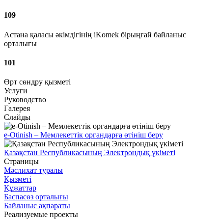
109
Астана қаласы әкімдігінің iKomek бірыңғай байланыс
орталығы
101
Өрт сөндру қызметі
Услуги
Руководство
Галерея
Слайды
e-Otinish – Мемлекеттік органдарға өтініш беру
Қазақстан Республикасының Электрондық үкіметі
Страницы
Мәслихат туралы
Қызметі
Құжаттар
Баспасөз орталығы
Байланыс ақпараты
Реализуемые проекты