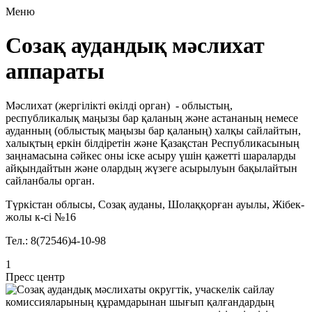
Меню
Созақ аудандық мәслихат
аппараты
Мәслихат (жергілікті өкілді орган) - облыстың,
республикалық маңызы бар қаланың және астананың немесе
ауданның (облыстық маңызы бар қаланың) халқы сайлайтын,
халықтың еркін білдіретін және Қазақстан Республикасының
заңнамасына сәйкес оны іске асыру үшін қажетті шараларды
айқындайтын және олардың жүзеге асырылуын бақылайтын
сайланбалы орган.
Түркістан облысы, Созақ ауданы, Шолаққорған ауылы, Жібек-
жолы к-сі №16
Тел.: 8(72546)4-10-98
1
Пресс центр