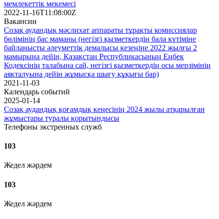
мемлекеттік мекемесі
2022-11-16T11:08:00Z
Вакансии
Созақ аудандық мәслихат аппараты тұрақты комиссиялар
бөлімінің бас маманы (негізгі қызметкердің бала күтіміне
байланысты әлеуметтік демалысы кезеңіне 2022 жылғы 2
мамырына дейін, Қазақстан Республикасының Еңбек
Кодексінің талабына сай, негізгі қызметкердің осы мерзімінің
аяқталуына дейін жұмысқа шығу құқығы бар)
2021-11-03
Календарь событий
2025-01-14
Созақ аудандық қоғамдық кеңесінің 2024 жылы атқарылған
жұмыстары туралы қорытындысы
Телефоны экстренных служб
103
Жедел жәрдем
103
Жедел жәрдем