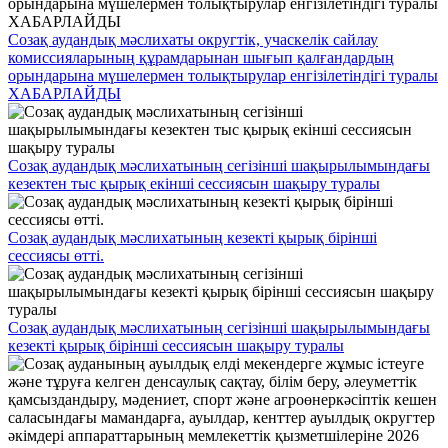
Созақ аудандық мәслихаты округтік, учаскелік сайлау
комиссияларының құрамдарынан шығып қалғандардың
орындарына мүшелермен толықтырулар енгізілетіндігі туралы
ХАБАРЛАЙДЫ
Созақ аудандық мәслихатының сегізінші шақырылымындағы
кезектен тыс қырық екінші сессиясын шақыру туралы
Созақ аудандық мәслихатының кезекті қырық бірінші
сессиясы өтті.
Созақ аудандық мәслихатының сегізінші шақырылымындағы
кезекті қырық бірінші сессиясын шақыру туралы