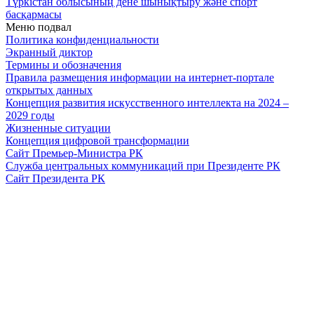
Түркістан облысының дене шынықтыру және спорт
басқармасы
Меню подвал
Политика конфиденциальности
Экранный диктор
Термины и обозначения
Правила размещения информации на интернет-портале
открытых данных
Концепция развития искусственного интеллекта на 2024 –
2029 годы
Жизненные ситуации
Концепция цифровой трансформации
Сайт Премьер-Министра РК
Служба центральных коммуникаций при Президенте РК
Сайт Президента РК