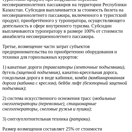
несовершеннолетних пассажиров на территории Республики
Казахстан. Субсидия выплачивается за стоимость билета на
несовершеннолетнего пассажира, включенного в туристский
продукт, приобретённого у туроператора, осуществляющего
деятельность в сфере внутреннего туризма. Субсидии
выплачиваются туроператору в размере 100% от стоимости
авиабилета несовершеннолетнего пассажира.
Третье, возмещение части затрат субъектов
предпринимательства по приобретению оборудования и
техники для горнолыжных курортов:
1) канатные дороги
(травелаторы (ленточные подъемники)
,
бугель
(зацепной подъемник)
, канатно-кресельная дорога,
гондольная дорога в виде кабинки, комби
(комбинированная
дорога (кабинка с креслом)
, бейби лифт
(безопорный зацепной
подъемник)
;
2) система искусственного оснежения трасс (
мобильные
снегогенераторы (перевозные), стационарные
снегогенераторы, снеговые ружья и пушки)
;
3) снегоуплотнительная техника
(ратраки)
.
Размер возмещения составляет 25% от стоимости