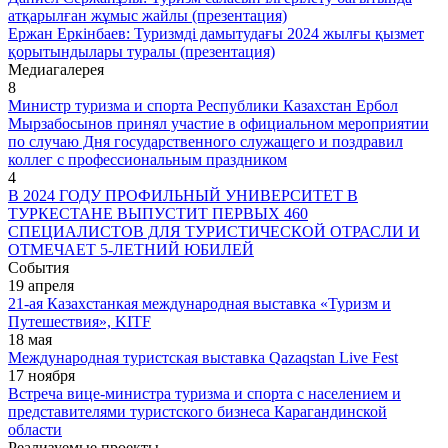
атқарылған жұмыс жайлы (презентация)
Ержан Еркінбаев: Туризмді дамытудағы 2024 жылғы қызмет
қорытындылары туралы (презентация)
Медиагалерея
8
Министр туризма и спорта Республики Казахстан Ербол
Мырзабосынов принял участие в официальном мероприятии
по случаю Дня государственного служащего и поздравил
коллег с профессиональным праздником
4
В 2024 ГОДУ ПРОФИЛЬНЫЙ УНИВЕРСИТЕТ В
ТУРКЕСТАНЕ ВЫПУСТИТ ПЕРВЫХ 460
СПЕЦИАЛИСТОВ ДЛЯ ТУРИСТИЧЕСКОЙ ОТРАСЛИ И
ОТМЕЧАЕТ 5-ЛЕТНИЙ ЮБИЛЕЙ
События
19 апреля
21-ая Казахстанкая международная выставка «Туризм и
Путешествия», KITF
18 мая
Международная туристская выставка Qazaqstan Live Fest
17 ноября
Встреча вице-министра туризма и спорта с населением и
представителями туристского бизнеса Карагандинской
области
Реализуемые проекты