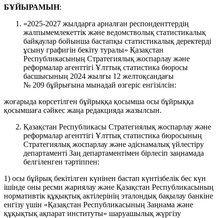
БҰЙЫРАМЫН
:
«2025-2027 жылдарға арналған респонденттердің
жалпымемлекеттік және ведомстволық статистикалық
байқаулар бойынша бастапқы статистикалық деректерді
ұсыну графигін бекіту туралы» Қазақстан
Республикасының Стратегиялық жоспарлау және
реформалар агенттігі Ұлттық статистика бюросы
басшысының 2024 жылғы 12 желтоқсандағы
№ 209 бұйрығына мынадай өзгеріс енгізілсін:
жоғарыда көрсетілген бұйрыққа қосымша осы бұйрыққа
қосымшаға сәйкес жаңа редакцияда жазылсын.
Қазақстан Республикасы Стратегиялық жоспарлау және
реформалар агенттігі Ұлттық статистика бюросының
Стратегиялық жоспарлау және әдіснамалық үйлестіру
департаменті Заң департаментімен бірлесіп заңнамада
белгіленген тәртіппен:
1) осы бұйрық бекітілген күнінен бастап күнтізбелік бес күн
ішінде оны ресми жариялау және Қазақстан Республикасының
нормативтік құқықтық актілерінің эталондық бақылау банкіне
енгізу үшін «Қазақстан Республикасының Заңнама және
құқықтық ақпарат институты» шаруашылық жүргізу