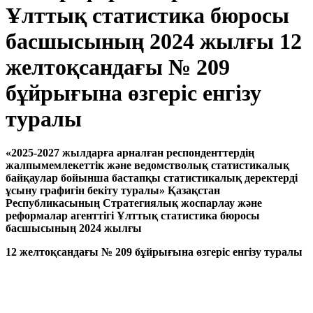
Ұлттық статистика бюросы
басшысының 2024 жылғы 12
желтоқсандағы № 209
бұйрығына өзгеріс енгізу
туралы
«2025-2027 жылдарға арналған респонденттердің
жалпымемлекеттік және ведомстволық статистикалық
байқаулар бойынша бастапқы статистикалық деректерді
ұсыну графигін бекіту туралы» Қазақстан
Республикасының Стратегиялық жоспарлау және
реформалар агенттігі Ұлттық статистика бюросы
б
асшысының 2024 жылғы
12 желтоқсандағы № 209 бұйрығына өзгеріс енгізу туралы