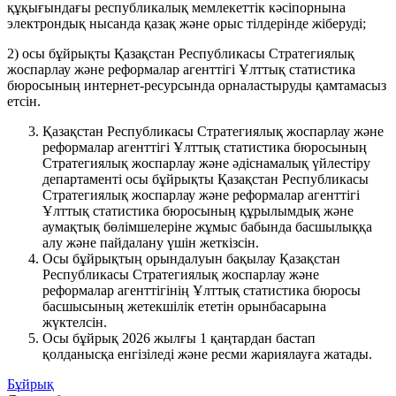
құқығындағы республикалық мемлекеттік кәсіпорнына
электрондық нысанда қазақ және орыс тілдерінде жіберуді;
2) осы бұйрықты Қазақстан Республикасы Стратегиялық
жоспарлау және реформалар агенттігі Ұлттық статистика
бюросының интернет-ресурсында орналастыруды қамтамасыз
етсін.
Қазақстан Республикасы Стратегиялық жоспарлау және
реформалар агенттігі Ұлттық статистика бюросының
Стратегиялық жоспарлау және әдіснамалық үйлестіру
департаменті осы бұйрықты Қазақстан Республикасы
Стратегиялық жоспарлау және реформалар агенттігі
Ұлттық статистика бюросының құрылымдық және
аумақтық бөлімшелеріне жұмыс бабында басшылыққа
алу және пайдалану үшін жеткізсін.
Осы бұйрықтың орындалуын бақылау Қазақстан
Республикасы Стратегиялық жоспарлау және
реформалар агенттігінің Ұлттық статистика бюросы
басшысының жетекшілік ететін орынбасарына
жүктелсін.
Осы бұйрық 2026 жылғы 1 қаңтардан бастап
қолданысқа енгізіледі және ресми жариялауға жатады.
Бұйрық