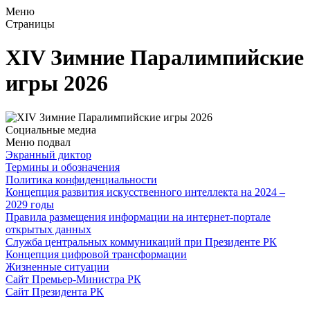
Меню
Страницы
XIV Зимние Паралимпийские
игры 2026
Социальные медиа
Меню подвал
Экранный диктор
Термины и обозначения
Политика конфиденциальности
Концепция развития искусственного интеллекта на 2024 –
2029 годы
Правила размещения информации на интернет-портале
открытых данных
Служба центральных коммуникаций при Президенте РК
Концепция цифровой трансформации
Жизненные ситуации
Сайт Премьер-Министра РК
Сайт Президента РК