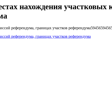
тах нахождения участковых к
ма
ссий референдума, границах участков референдума5945659456
ссий референдума, границах участков референдума