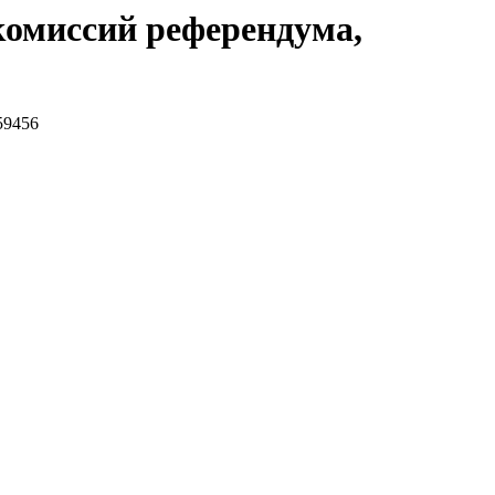
омиссий референдума,
59456