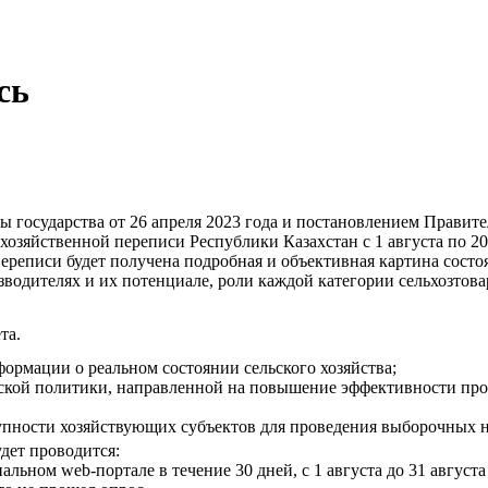
сь
ы государства от 26 апреля 2023 года и постановлением Правите
озяйственной переписи Республики Казахстан с 1 августа по 20 
ереписи будет получена подробная и объективная картина сост
зводителях и их потенциале, роли каждой категории сельхозто
та.
ормации о реальном состоянии сельского хозяйства;
еской политики, направленной на повышение эффективности про
купности хозяйствующих субъектов для проведения выборочных 
дет проводится:
льном web-портале в течение 30 дней, с 1 августа до 31 августа 