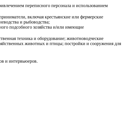
 привлечением переписного персонала и использованием
дприниматели, включая крестьянские или фермерские
иеводства и рыбоводства;
чного подсобного хозяйства и/или имеющие
ственная техника и оборудование; животноводческие
зяйственных животных и птицы; постройки и сооружения для
ов и интервьюеров.