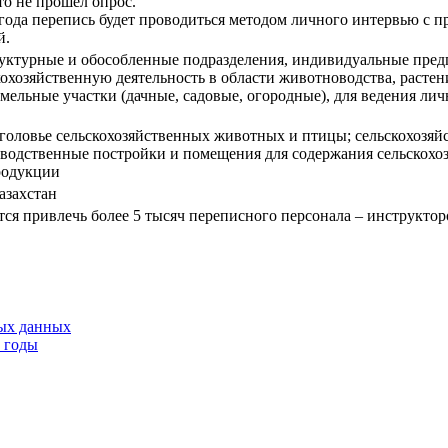
то не прошел опрос.
25 года перепись будет проводиться методом личного интервью с
й.
труктурные и обособленные подразделения, индивидуальные пре
охозяйственную деятельность в области животноводства, растен
мельные участки (дачные, садовые, огородные), для ведения ли
оголовье сельскохозяйственных животных и птицы; сельскохозяй
водственные постройки и помещения для содержания сельскохо
родукции
азахстан
ся привлечь более 5 тысяч переписного персонала – инструктор
тых данных
9 годы