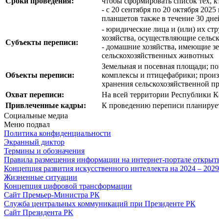
Сроки проведения:
чтобы сформировать список тех, к
- с 20 сентября по 20 октября 20
планшетов также в течение 30 дне
- юридические лица и (или) их с
хозяйства, осуществляющие сельск
Субъекты переписи:
- домашние хозяйства, имеющие зе
сельскохозяйственных животных
Земельная и посевная площади; п
Объекты переписи:
комплексы и птицефабрики; произ
хранения сельскохозяйственной п
Охват переписи:
На всей территории Республики К
Привлеченные кадры:
К проведению переписи планирует
Социальные медиа
Меню подвал
Политика конфиденциальности
Экранный диктор
Термины и обозначения
Правила размещения информации на интернет-портале откры
Концепция развития искусственного интеллекта на 2024 – 202
Жизненные ситуации
Концепция цифровой трансформации
Сайт Премьер-Министра РК
Служба центральных коммуникаций при Президенте РК
Сайт Президента РК