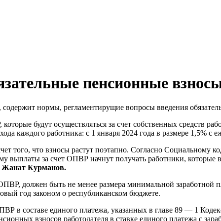
обязательные пенсионные взнос
а, содержит нормы, регламентирущие вопросы введения обязате
оторые будут осуществляться за счет собственных средств работ
ода каждого работника: с 1 января 2024 года в размере 1,5% с 
счет того, что взносы растут поэтапно. Согласно Социальному к
ому выплаты за счет ОПВР начнут получать работники, которые в
 Жанат Курманов.
ОПВР, должен быть не менее размера минимальной заработной 
овый год законом о республиканском бюджете.
ВР в составе единого платежа, указанных в главе 89 — 1 Кодек
сионных взносов работодателя в ставке единого платежа с зарабо