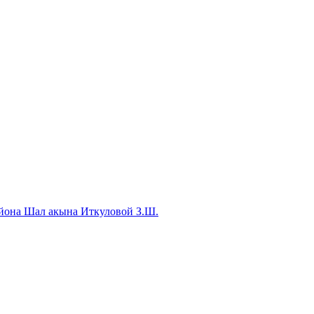
айона Шал акына Иткуловой З.Ш.