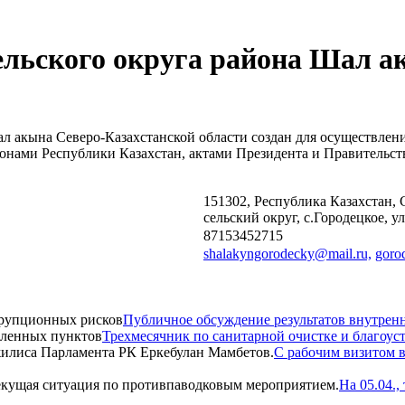
ельского округа района Шал а
л акына Северо-Казахстанской области создан для осуществлен
конами Республики Казахстан, актами Президента и Правитель
151302, Республика Казахстан, 
сельский округ, с.Городецкое, у
87153452715
shalakyngorodecky@mail.ru,
goro
Публичное обсуждение результатов внутрен
Трехмесячник по санитарной очистке и благоус
С рабочим визитом 
На 05.04.,