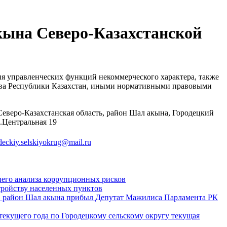
кына Северо-Казахстанской
ия управленческих функций некоммерческого характера, также
ства Республики Казахстан, иными нормативными правовыми
Северо-Казахстанская область, район Шал акына, Городецкий
л.Центральная 19
deckiy.selskiyokrug@mail.ru
него анализа коррупционных рисков
тройству населенных пунктов
в район Шал акына прибыл Депутат Мажилиса Парламента РК
 текущего года по Городецкому сельскому округу текущая