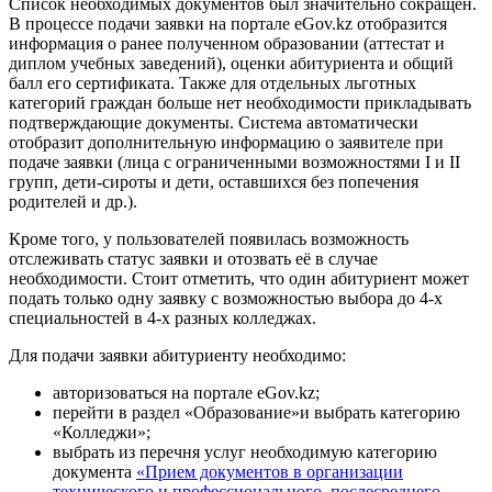
Список необходимых документов был значительно сокращен.
В процессе подачи заявки на портале eGov.kz отобразится
информация о ранее полученном образовании (аттестат и
диплом учебных заведений), оценки абитуриента и общий
балл его сертификата. Также для отдельных льготных
категорий граждан больше нет необходимости прикладывать
подтверждающие документы. Система автоматически
отобразит дополнительную информацию о заявителе при
подаче заявки (лица с ограниченными возможностями I и II
групп, дети-сироты и дети, оставшихся без попечения
родителей и др.).
Кроме того, у пользователей появилась возможность
отслеживать статус заявки и отозвать её в случае
необходимости. Стоит отметить, что один абитуриент может
подать только одну заявку с возможностью выбора до 4-х
специальностей в 4-х разных колледжах.
Для подачи заявки абитуриенту необходимо:
авторизоваться на портале eGov.kz;
перейти в раздел «Образование»и выбрать категорию
«Колледжи»;
выбрать из перечня услуг необходимую категорию
документа
«Прием документов в организации
технического и профессионального, послесреднего