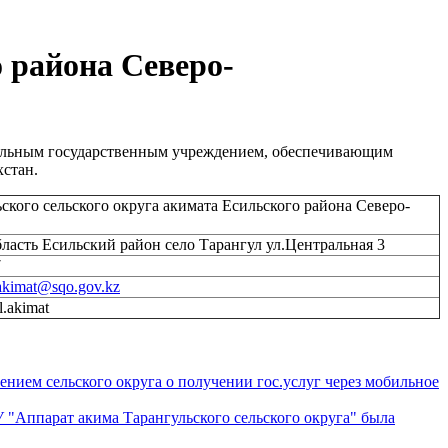
 района Северо-
унальным государственным учреждением, обеспечивающим
хстан.
ского сельского округа акимата Есильского района Северо-
бласть Есильский район село Тарангул ул.Центральная 3
7
-akimat@sqo.gov.kz
l.akimat
лением сельского округа о получении гос.услуг через мобильное
 "Аппарат акима Тарангульского сельского округа" была