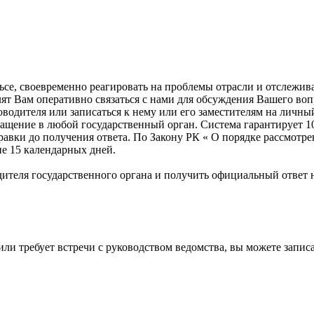
ульсе, своевременно реагировать на проблемы отрасли и отслеж
лят Вам оперативно связаться с нами для обсуждения Вашего во
оводителя или записаться к нему или его заместителям на личны
ащение в любой государственный орган. Система гарантирует 10
правки до получения ответа. По Закону РК « О порядке рассмот
ие 15 календарных дней.
ителя государственного органа и получить официальный ответ н
или требует встречи с руководством ведомства, вы можете запи