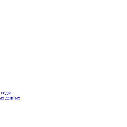
9 годы
тых данных