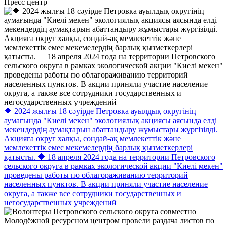
Пресс центр
🔷 2024 жылғы 18 сәуірде Петровка ауылдық округінің
аумағында "Киелі мекен" экологиялық акциясы аясында елді
мекендердің аумақтарын абаттандыру жұмыстары жүргізілді.
Акцияға округ халқы, сондай-ақ мемлекеттік және
мемлекеттік емес мекемелердің барлық қызметкерлері
қатысты. 🔷 18 апреля 2024 года на территории Петровского
сельского округа в рамках экологической акции "Киелі мекен"
проведены работы по облагораживанию территорий
населенных пунктов. В акции приняли участие население
округа, а также все сотрудники государственных и
негосударственных учреждений