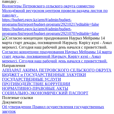
Волонтеры Петровского сельского округа совместно
Молодёжной ресурсном центром провели раздача листов по
паводку .
https://budget.egov.kz/arm/#/admin/budget-
programs/list/report/budget-program/2921021?editable=false
https://budget.egov.kz/arm/#/admin/budget-
programs/list/report/budget-program/2921070?editable=false
Согласно концепции празднования Наурыз Мейрамы 14 марта
старт декады, посвященной Наурызу. Көрісу күні - Амал
мерекесі. Сегодня наш рабочий день начался с приветствий.
Направления
АППАРАТ АКИМА ПЕТРОВСКОГО СЕЛЬСКОГО ОКРУГА
БЮДЖЕТ и ГОСУДАРСТВЕННЫЕ ЗАКУПКИ
ГОСУДАРСТВЕННЫЕ УСЛУГИ
ПРОТИВОДЕЙСТВИЕ КОРРУПЦИИ
НОРМАТИВНО-ПРАВОВЫЕ АКТЫ
СОЦИАЛЬНО-ЭКОНОМИЧЕСКИЙ ПАСПОРТ
Полезные ссылки
Документы
Об утверждении Правил осуществления государственных
закупок