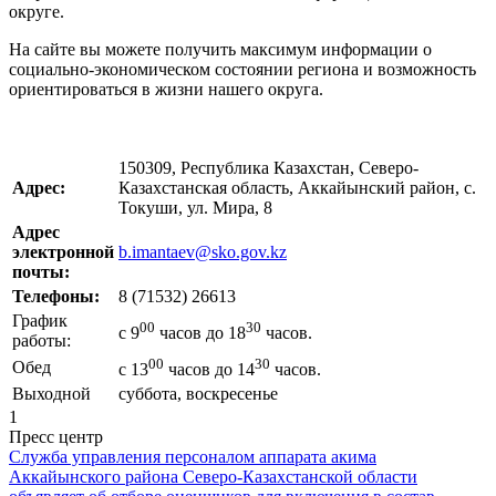
округе.
На сайте вы можете получить максимум информации о
социально-экономическом состоянии региона и возможность
ориентироваться в жизни нашего округа.
150309, Республика Казахстан, Северо-
Адрес:
Казахстанская область, Аккайынский район, с.
Токуши, ул. Мира, 8
Адрес
электронной
b.imantaev@sko.gov.kz
почты:
Телефоны:
8 (71532) 26613
График
00
30
с 9
часов до 18
часов.
работы:
00
30
Обед
с 13
часов до 14
часов.
Выходной
суббота, воскресенье
1
Пресс центр
Служба управления персоналом аппарата акима
Аккайынского района Северо-Казахстанской области