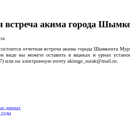
ая встреча акима города Шымк
состоится отчетная встреча акима города Шымкента Мур
ом виде вы можете оставить в ящиках и урнах устан
17) или на электронную почту akimge_surak@mail.ru.
тых данных
9 годы