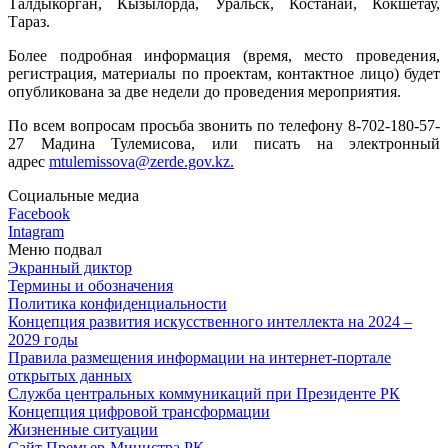
Талдыкорган, Кызылорда, Уральск, Костанай, Кокшетау,
Тараз.
Более подробная информация (время, место проведения,
регистрация, материалы по проектам, контактное лицо) будет
опубликована за две недели до проведения мероприятия.
По всем вопросам просьба звонить по телефону 8-702-180-57-
27 Мадина Тулемисова, или писать на электронный
адрес
mtulemissova@zerde.gov.kz.
Социальные медиа
Facebook
Intagram
Меню подвал
Экранный диктор
Термины и обозначения
Политика конфиденциальности
Концепция развития искусственного интеллекта на 2024 –
2029 годы
Правила размещения информации на интернет-портале
открытых данных
Служба центральных коммуникаций при Президенте РК
Концепция цифровой трансформации
Жизненные ситуации
Сайт Премьер-Министра РК