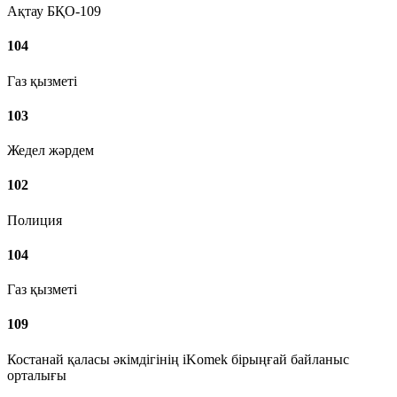
Ақтау БҚО-109
104
Газ қызметі
103
Жедел жәрдем
102
Полиция
104
Газ қызметі
109
Костанай қаласы әкімдігінің iKomek бірыңғай байланыс
орталығы