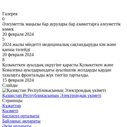
Өту
Галерея
0
Әлеуметтік маңызы бар аурулары бар азаматтарға әлеуметтік
көмек
20 февраля 2024
5
2024 жылы міндетті медициналық сақтандыруды кім және
қанша төлейді
20 февраля 2024
8
Қозыкеткен ауылдық округіне қарасты Қозыкеткен және
Ковалевка ауылдарындағы ауылішілік жолдарды қардан
тазалауға фронтальды жүк тиегіш тартылды.
15 февраля 2024
Слайды
Қазақстан Республикасының Электрондық үкіметі
Страницы
Құжаттар
Қызметі
Баспасөз орталығы
Байланыс ақпараты
Әкім аппараты