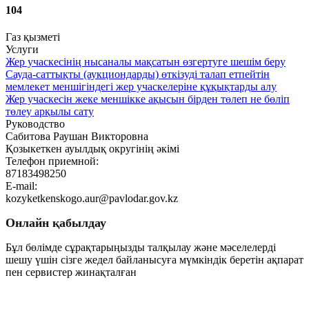
104
Газ қызметі
Услуги
Жер учаскесінің нысаналы мақсатын өзгертуге шешім беру
Сауда-саттықты (аукциондарды) өткізуді талап етпейтін
мемлекет меншігіндегі жер учаскелеріне құқықтарды алу
Жер учаскесін жеке меншікке ақысын бірден төлеп не бөліп
төлеу арқылы сату
Руководство
Сабитова Раушан Викторовна
Қозыкеткен ауылдық округінің әкімі
Телефон приемной:
87183498250
E-mail:
kozyketkenskogo.aur@pavlodar.gov.kz
Онлайн қабылдау
Бұл бөлімде сұрақтарыңызды талқылау және мәселелерді
шешу үшін сізге жедел байланысуға мүмкіндік беретін ақпарат
пен сервистер жинақталған