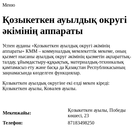
Меню
Қозыкеткен ауылдық округі
әкімінің аппараты
Успен ауданы «Қозыкеткен ауылдық округі әкімінің
аппараты» КММ – коммуналдық мемлекеттік мекеме, оның
қызмет нысаны ауылдық округ әкімінің қызметін ақпараттық-
талдау, ұйымдастыру-құқықтық, материалдық-техникалық
қамтамасыз ету және басқа да Қазақстан Республикасының
заңнамасында көзделген функциялар.
Қозыкеткен ауылдық округіне екі елді мекен кіреді:
Қозыкеткен ауылы, Ковалев ауылы.
Қозыкеткен ауылы, Победы
Мекенжайы:
көшесі, 23
Телефон:
87183498250