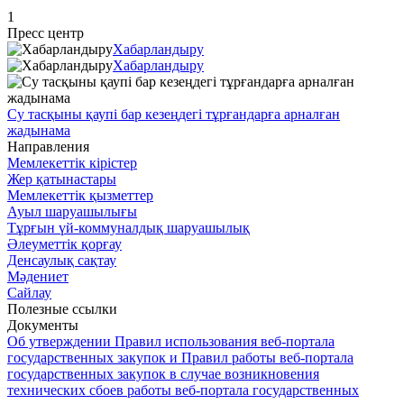
1
Пресс центр
Хабарландыру
Хабарландыру
Су тасқыны қаупі бар кезеңдегі тұрғандарға арналған
жадынама
Направления
Мемлекеттік кірістер
Жер қатынастары
Мемлекеттік қызметтер
Ауыл шаруашылығы
Тұрғын үй-коммуналдық шаруашылық
Әлеуметтік қорғау
Денсаулық сақтау
Мәдениет
Сайлау
Полезные ссылки
Документы
Об утверждении Правил использования веб-портала
государственных закупок и Правил работы веб-портала
государственных закупок в случае возникновения
технических сбоев работы веб-портала государственных