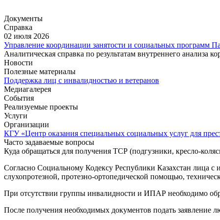
Документы
Справка
02 июля 2026
Управление координации занятости и социальных программ Па
Аналитическая справка по результатам внутреннего анализа к
Новости
Полезные материалы
Поддержка лиц с инвалидностью и ветеранов
Медиагалерея
События
Реализуемые проекты
Услуги
Организации
КГУ «Центр оказания специальных социальных услуг для прес
Часто задаваемые вопросы
Куда обращаться для получения ТСР (подгузники, кресло-коля
Согласно Социальному Кодексу Республики Казахстан лица с 
слухопротезной, протезно-ортопедической помощью, техниче
При отсутствии группы инвалидности и ИПАР необходимо обра
После получения необходимых документов подать заявление л