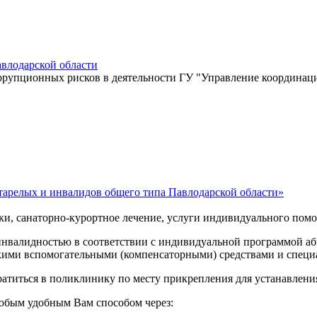
влодарской области
оррупционных рисков в деятельности ГУ "Управление координац
тарелых и инвалидов общего типа Павлодарской области»
ски, санаторно-курортное лечение, услуги индивидуального пом
инвалидностью в соответствии с индивидуальной программой а
скими вспомогательными (компенсаторными) средствами и спец
титься в поликлинику по месту прикрепления для устанавлени
юбым удобным Вам способом через: