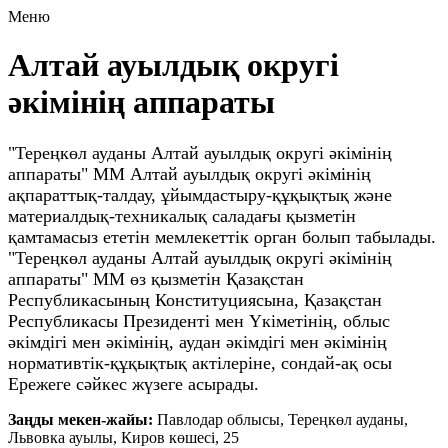
Меню
Алтай ауылдық округі
әкімінің аппараты
"Тереңкөл ауданы Алтай ауылдық округі әкімінің
аппараты" ММ Алтай ауылдық округі әкімінің
ақпараттық-талдау, ұйымдастыру-құқықтық және
материалдық-техникалық саладағы қызметін
қамтамасыз ететін мемлекеттік орган болып табылады.
"Тереңкөл ауданы Алтай ауылдық округі әкімінің
аппараты" ММ өз қызметін Қазақстан
Республикасының Конституциясына, Қазақстан
Республикасы Президенті мен Үкіметінің, облыс
әкімдігі мен әкімінің, аудан әкімдігі мен әкімінің
нормативтік-құқықтық актілеріне, сондай-ақ осы
Ережеге сәйкес жүзеге асырады.
Заңды мекен-жайы:
Павлодар облысы, Тереңкөл ауданы,
Львовка ауылы, Киров көшесі, 25