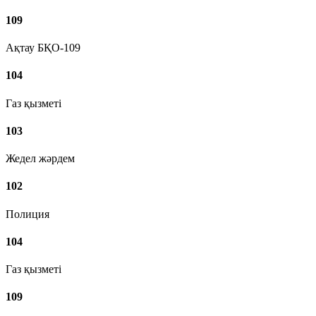
109
Ақтау БҚО-109
104
Газ қызметі
103
Жедел жәрдем
102
Полиция
104
Газ қызметі
109