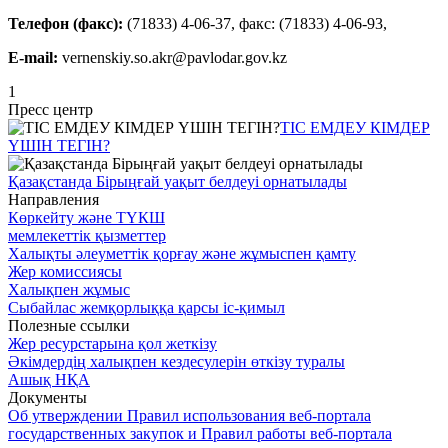
Телефон (факс):
(71833) 4-06-37, факс: (71833) 4-06-93,
E-mail:
vernenskiy.so.akr@pavlodar.gov.kz
1
Пресс центр
ТІС ЕМДЕУ КІМДЕР
ҮШІН ТЕГІН?
Қазақстанда Бірыңғай уақыт белдеуі орнатылады️
Направления
Көркейту және ТҮКШ
мемлекеттік қызметтер
Халықты әлеуметтік қорғау және жұмыспен қамту
Жер комиссиясы
Халықпен жұмыс
Сыбайлас жемқорлыққа қарсы іс-қимыл
Полезные ссылки
Жер ресурстарына қол жеткізу
Әкімдердің халықпен кездесулерін өткізу туралы
Ашық НҚА
Документы
Об утверждении Правил использования веб-портала
государственных закупок и Правил работы веб-портала