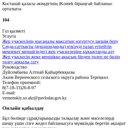
Костанай қаласы әкімдігінің iKomek бірыңғай байланыс
орталығы
104
Газ қызметі
Услуги
Жер учаскесінің нысаналы мақсатын өзгертуге шешім беру
Сауда-саттықты (аукциондарды) өткізуді талап етпейтін
мемлекет меншігіндегі жер учаскелеріне құқықтарды алу
Жер учаскесін жеке меншікке ақысын бірден төлеп не бөліп
төлеу арқылы сату
Руководство
Дүйсембаева Алтнай Қайырбекқызы
Аким Верненского сельского округа района Тереңкөл
Телефон приемной:
8(7-18-33)26-8-97
E-mail:
vernenskiy.so.akr@pavlodar.gov.kz
Онлайн қабылдау
Бұл бөлімде сұрақтарыңызды талқылау және мәселелерді
шешу үшін сізге жедел байланысуға мүмкіндік беретін ақпарат