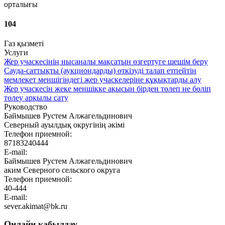
орталығы
104
Газ қызметі
Услуги
Жер учаскесінің нысаналы мақсатын өзгертуге шешім беру
Сауда-саттықты (аукциондарды) өткізуді талап етпейтін
мемлекет меншігіндегі жер учаскелеріне құқықтарды алу
Жер учаскесін жеке меншікке ақысын бірден төлеп не бөліп
төлеу арқылы сату
Руководство
Баймышев Рустем Алжагельдинович
Северный ауылдық округінің әкімі
Телефон приемной:
87183240444
E-mail:
Баймышев Рустем Алжагельдинович
аким Северного сельского округа
Телефон приемной:
40-444
E-mail:
sever.akimat@bk.ru
Онлайн қабылдау