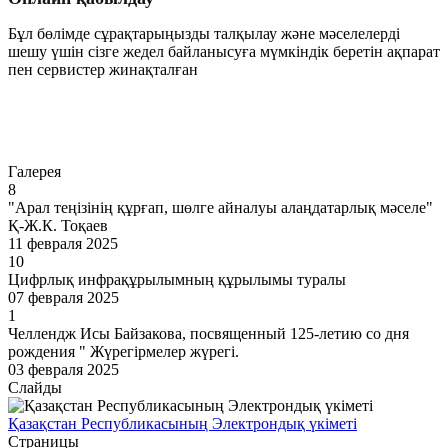
Бұл бөлімде сұрақтарыңызды талқылау және мәселелерді
шешу үшін сізге жедел байланысуға мүмкіндік беретін ақпарат
пен сервистер жинақталған
Өту
Галерея
8
"Арал теңізінің құрғап, шөлге айналуы алаңдатарлық мәселе"
Қ-Ж.К. Тоқаев
11 февраля 2025
10
Цифрлық инфрақұрылымның құрылымы туралы
07 февраля 2025
1
Челлендж Исы Байзакова, посвященный 125-летию со дня
рождения " Жүрегірмелер жүрегі.
03 февраля 2025
Слайды
Қазақстан Республикасының Электрондық үкіметі
Страницы