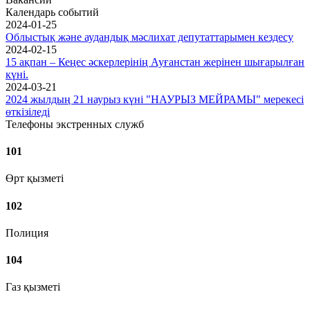
Календарь событий
2024-01-25
Облыстық және аудандық мәслихат депутаттарымен кездесу
2024-02-15
15 ақпан – Кеңес әскерлерінің Ауғанстан жерінен шығарылған
күні.
2024-03-21
2024 жылдың 21 наурыз күні "НАУРЫЗ МЕЙРАМЫ" мерекесі
өткізіледі
Телефоны экстренных служб
101
Өрт қызметі
102
Полиция
104
Газ қызметі