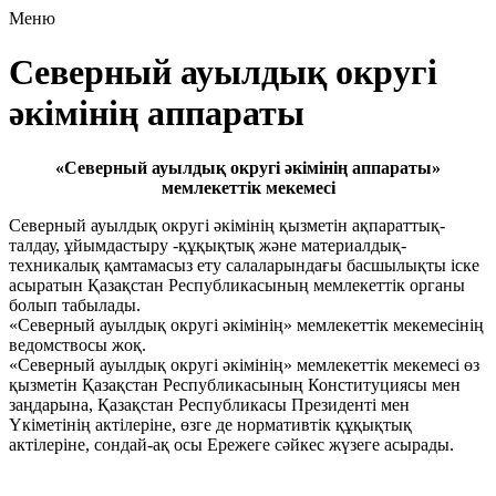
Меню
Cеверный ауылдық округі
әкімінің аппараты
«Северный ауылдық округі әкімінің аппараты»
мемлекеттік мекемесі
Северный ауылдық округі әкімінің қызметін ақпараттық-
талдау, ұйымдастыру -құқықтық және материалдық-
техникалық қамтамасыз ету салаларындағы басшылықты іске
асыратын Қазақстан Республикасының мемлекеттiк органы
болып табылады.
«Северный ауылдық округі әкімінің» мемлекеттік мекемесінің
ведомствосы жоқ.
«Северный ауылдық округі әкімінің» мемлекеттік мекемесі өз
қызметiн Қазақстан Республикасының Конституциясы мен
заңдарына, Қазақстан Республикасы Президентi мен
Үкiметiнiң актiлерiне, өзге де нормативтiк құқықтық
актiлеріне, сондай-ақ осы Ережеге сәйкес жүзеге асырады.