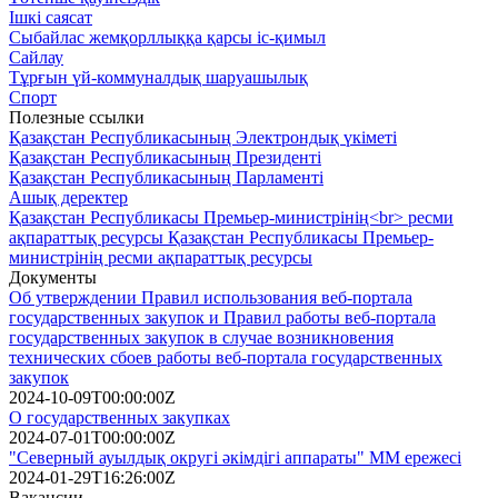
Ішкі саясат
Сыбайлас жемқорллыққа қарсы іс-қимыл
Сайлау
Тұрғын үй-коммуналдық шаруашылық
Спорт
Полезные ссылки
Қазақстан Республикасының Электрондық үкіметі
Қазақстан Республикасының Президенті
Қазақстан Республикасының Парламенті
Ашық деректер
Қазақстан Республикасы Премьер-министрінің<br> ресми
ақпараттық ресурсы Қазақстан Республикасы Премьер-
министрінің ресми ақпараттық ресурсы
Документы
Об утверждении Правил использования веб-портала
государственных закупок и Правил работы веб-портала
государственных закупок в случае возникновения
технических сбоев работы веб-портала государственных
закупок
2024-10-09T00:00:00Z
О государственных закупках
2024-07-01T00:00:00Z
"Северный ауылдық округі әкімдігі аппараты" ММ ережесі
2024-01-29T16:26:00Z
Вакансии