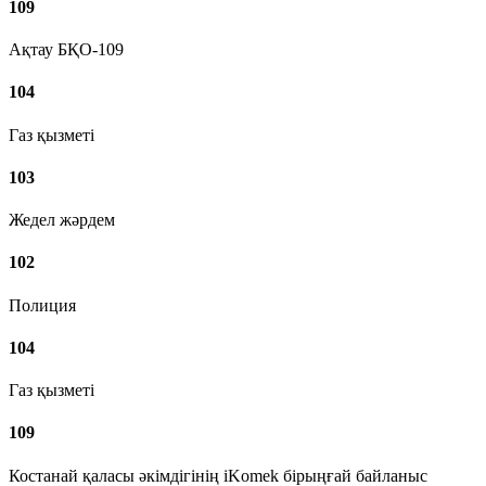
109
Ақтау БҚО-109
104
Газ қызметі
103
Жедел жәрдем
102
Полиция
104
Газ қызметі
109
Костанай қаласы әкімдігінің iKomek бірыңғай байланыс