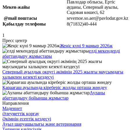
Павлодар облысы, Ертіс
Мекен-жайы
ауданы, Северный ауылы,
Садовая көшесі, 62
@mail поштасы
severnoe.so.aer@pavlodar.gov.kz
Қабылдау телефоны
8(71832)40-444
1
Пресс центр
Жеңіс күні 9 мамыр 2026ж
елді мекендерді
абаттандыру жұмыстары
Северный ауылдық округі әкімінің 2025 жылғы маусымдағы
халықпен кезекті кездесуі
Қараағаш ауылында кіреберіс жолды орташа жөндеу
Ауланы
абаттандыру бойынша жұмыстар
Направления
Мәдениет
Әлеуметтік қорғау
Әкімнің есептік кездесуі
Ауыл шаруашылығы және ветеринария
Төтенше қауіпсіздік