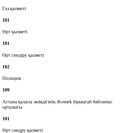
Газ қызметі
101
Өрт қызметі
101
Өрт сөндіру қызметі
102
Полиция
109
Астана қаласы әкімдігінің iKomek бірыңғай байланыс
орталығы
101
Өрт сөндру қызметі