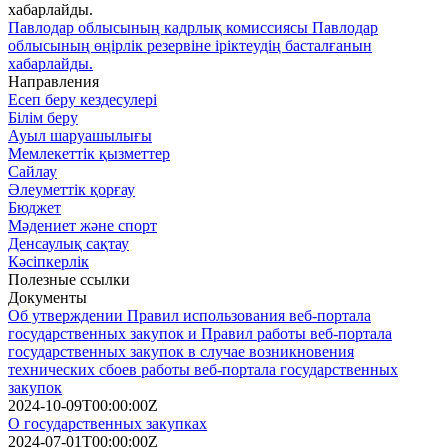
Павлодар облысының кадрлық комиссиясы Павлодар
облысының өңірлік резервіне іріктеудің басталғанын
хабарлайды.
Направления
Есеп беру кездесулері
Білім беру
Ауыл шаруашылығы
Мемлекеттік қызметтер
Сайлау
Әлеуметтік қорғау
Бюджет
Мәдениет және спорт
Денсаулық сақтау
Кәсіпкерлік
Полезные ссылки
Документы
Об утверждении Правил использования веб-портала
государственных закупок и Правил работы веб-портала
государственных закупок в случае возникновения
технических сбоев работы веб-портала государственных
закупок
2024-10-09T00:00:00Z
О государственных закупках
2024-07-01T00:00:00Z