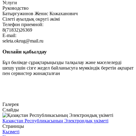
Услуги
Руководство
Батыргужинов Женис Кожаханович
Сілеті ауылдық округі әкімі
Телефон приемной:
8(71832)26369
E-mail:
seleta.okrug@mail.ru
Онлайн қабылдау
Бұл бөлімде сұрақтарыңызды талқылау және мәселелерді
шешу үшін сізге жедел байланысуға мүмкіндік беретін ақпарат
пен сервистер жинақталған
Өту
Галерея
Слайды
Қазақстан Республикасының Электрондық үкіметі
Страницы
Қызметі