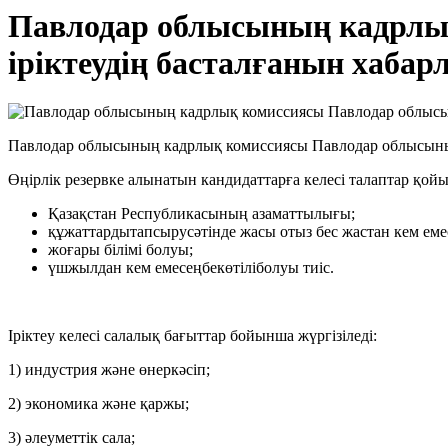
Павлодар облысының кадрлық
іріктеудің басталғанын хабар
Павлодар облысының кадрлық комиссиясы Павлодар облысының 
Өңірлік резервке алынатын кандидаттарға келесі талаптар қой
Қазақстан Республикасының азаматтылығы;
құжаттардытапсырусәтінде жасы отыз бес жастан кем еме
жоғары білімі болуы;
үшжылдан кем емесеңбекөтіліболуы тиіс.
Іріктеу келесі салалық бағыттар бойынша жүргізіледі:
1) индустрия және өнеркәсіп;
2) экономика және қаржы;
3) әлеуметтік сала;