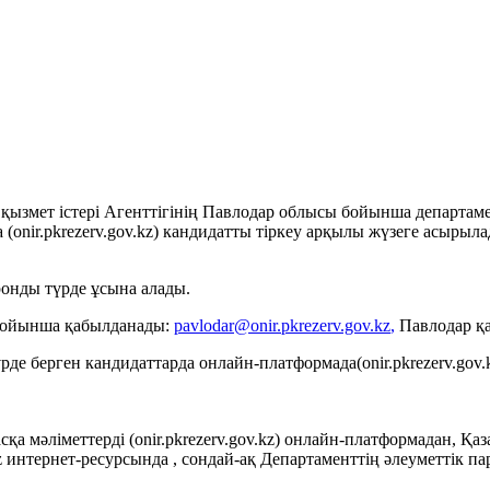
тік қызмет істері Агенттігінің Павлодар облысы бойынша
а (onir.pkrezerv.gov.kz) кандидатты тіркеу арқылы жүзеге асыры
ронды түрде ұсына алады.
бойынша қабылданады:
pavlodar@
onir.pkrezerv.gov.kz
,
Павлодар қ
үрде берген кандидаттарда онлайн-платформада(onir.pkrezerv.gov.
сқа мәліметтерді (onir.pkrezerv.gov.kz) онлайн-платформадан, Қа
 интернет-ресурсында , сондай-ақ Департаменттің әлеуметтік 