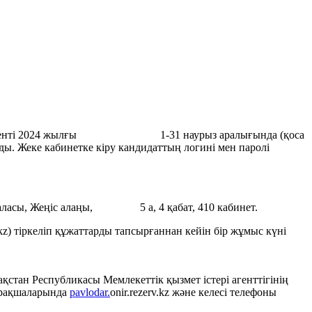
 департаменті 2024 жылғы 1-31 наурыз аралығында (қоса
лады. Жеке кабинетке кіру кандидаттың логині мен паролі
аласы, Жеңіс алаңы, 5 а, 4 қабат, 410 кабинет.
kz) тіркеліп құжаттарды тапсырғаннан кейін бір жұмыс күні
зақстан Республикасы Мемлекеттік қызмет істері агенттігінің
парақшаларында
pavlodar.
onir.rezerv.kz
және келесі телефоны