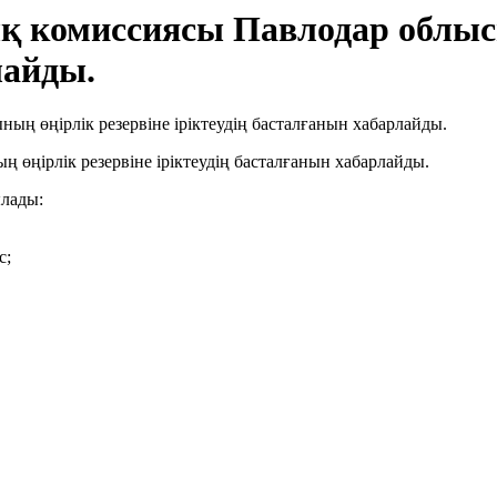
 комиссиясы Павлодар облысы
лайды.
өңірлік резервіне іріктеудің басталғанын хабарлайды.
ылады:
с;