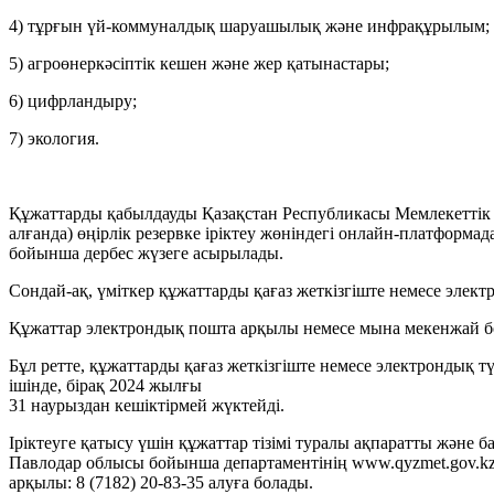
4) тұрғын үй-коммуналдық шаруашылық және инфрақұрылым;
5) агроөнеркәсіптік кешен және жер қатынастары;
6) цифрландыру;
7) экология.
Құжаттарды қабылдауды Қазақстан Республикасы Мемлекет
алғанда) өңірлік резервке іріктеу жөніндегі онлайн-платформад
бойынша дербес жүзеге асырылады.
Сондай-ақ, үміткер құжаттарды қағаз жеткізгіште немесе элект
Құжаттар электрондық пошта арқылы немесе мына мекенжай 
Бұл ретте, құжаттарды қағаз жеткізгіште немесе электрондық т
ішінде, бірақ 2024 жылғы
31 наурыздан кешіктірмей жүктейді.
Іріктеуге қатысу үшін құжаттар тізімі туралы ақпаратты және ба
Павлодар облысы бойынша департаментінің www.qyzmet.gov.kz
арқылы: 8 (7182) 20-83-35 алуға болады.