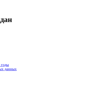
ждан
9 годы
тых данных