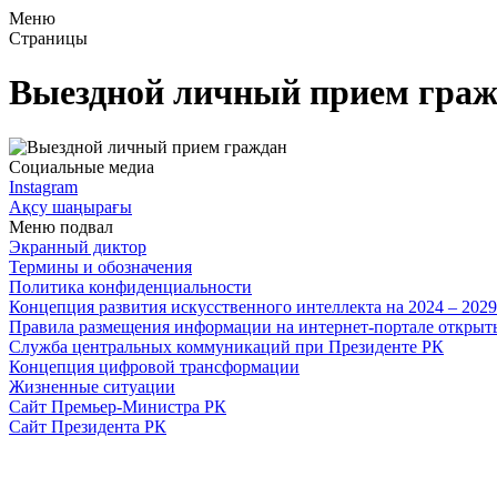
Меню
Страницы
Выездной личный прием гра
Социальные медиа
Instagram
Ақсу шаңырағы
Меню подвал
Экранный диктор
Термины и обозначения
Политика конфиденциальности
Концепция развития искусственного интеллекта на 2024 – 202
Правила размещения информации на интернет-портале откры
Служба центральных коммуникаций при Президенте РК
Концепция цифровой трансформации
Жизненные ситуации
Сайт Премьер-Министра РК
Сайт Президента РК