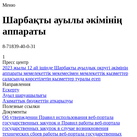
Меню
Шарбақты ауылы әкімінің
аппараты
8-71839-40-0-31
1
Пресс центр
2023 жылы 12 ай ішінде Шарбақты ауылдық округі әкімінің
аппараты мемелекеттік мекемесімен мемлекеттік қызметтер
саласында көрсетілетін қызметтер туралы есеп
Направления
Ескерту
Ауыл шаруашылығы
Азаматтық бюджеттің атқарылуы
Полезные ссылки
Документы
Об утверждении Правил использования веб-портала
государственных закупок и Правил работы веб-портала
государственных закупок в случае возникновения
технических сбоев работы веб-портала государственных