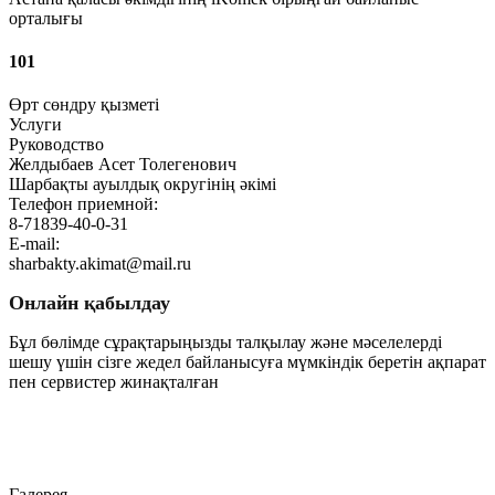
орталығы
101
Өрт сөндру қызметі
Услуги
Руководство
Желдыбаев Асет Толегенович
Шарбақты ауылдық округінің әкімі
Телефон приемной:
8-71839-40-0-31
E-mail:
sharbakty.akimat@mail.ru
Онлайн қабылдау
Бұл бөлімде сұрақтарыңызды талқылау және мәселелерді
шешу үшін сізге жедел байланысуға мүмкіндік беретін ақпарат
пен сервистер жинақталған
Өту
Галерея