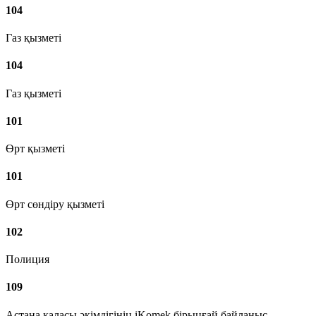
104
Газ қызметі
104
Газ қызметі
101
Өрт қызметі
101
Өрт сөндіру қызметі
102
Полиция
109
Астана қаласы әкімдігінің iKomek бірыңғай байланыс