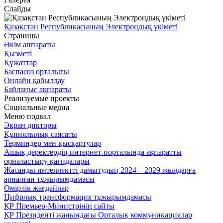
Слайды
Қазақстан Республикасының Электрондық үкіметі
Страницы
Әкім аппараты
Қызметі
Құжаттар
Баспасөз орталығы
Онлайн қабылдау
Байланыс ақпараты
Реализуемые проекты
Социальные медиа
Меню подвал
Экран дикторы
Құпиялылық саясаты
Терминдер мен қысқартулар
Ашық деректердің интернет-порталында ақпаратты
орналастыру қағидалары
Жасанды интеллектті дамытудың 2024 – 2029 жылдарға
арналған тұжырымдамасы
Өмірлік жағдайлар
Цифрлық трансформация тұжырымдамасы
ҚР Премьер-Министрінің сайты
ҚР Президенті жанындағы Орталық коммуникациялар