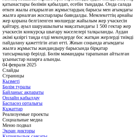
қатынастары бөлімін қабылдап, есебін тыңдады. Онда салада
өткен жылы атқарылған жұмыстардың барысы мен ағымдағы
жылға арналған жоспарлары баяндалды. Мемлекеттің арнайы
жер қорына белгіленген мөлшерде жайылым жер учаскесін
қайтару, ауыл шаруашылығы мақсатындағы 1 500 гектар жер
учаскесін конкурсқа шығару мәселелері талқыланды. Аудан
әкімі қазіргі таңда елді мекендерде бос жатқан жерлерді тиімді
пайдалану қажеттігін атап өтті. Жиын соңында ағымдағы
жылға жұмысты жандандыру барысында бірқатар
тапсырмалар берілді. Бөлім мамандары тарапынан айтылған
ұсыныстар назарға алынды.
04 февраля 2025
Слайды
Страницы
Қызметі
Бөлім туралы
Байланыс ақпараты
Онлайн қабылдау
Баспасөз орталығы
Құжаттар
Реализуемые проекты
Социальные медиа
Меню подвал
Экран дикторы
Құпиялылық саясаты