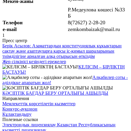
Мекен-жайы
Р.Медеулова көшесі №33
Б
Телефон
8(72627) 2-28-20
e-mail
zemkombaizak@mail.ru
1
Пресс центр
Берік Асылов: Азаматтардың конституциялық құқықтарын
сақтау және азаптауларға қарсы іс-қимыл шараларының
тиімділігіне арналған алқа отырысын өткіздім
Жер сілкінісі кезіндегі ережелер
КЕЛІСІМ – БІРЛІКТІҢ
БАСТАУЫ!
Алқабилер соты -
әділдікке апаратын жол!
КӘСІПТІК БАҒДАР БЕРУ ОРТАЛЫҒЫ АШЫЛДЫ
Направления
Мемлекеттік көрсетілетін қызметтер
Конкурс-аукцион
Құлақтандыру
Полезные ссылки
Электрондық лицензиялау Қазақстан Республикасының
қызметті лицензиялау