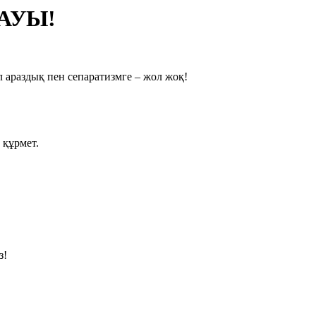
ТАУЫ!
л араздық пен сепаратизмге – жол жоқ!
е құрмет.
з!