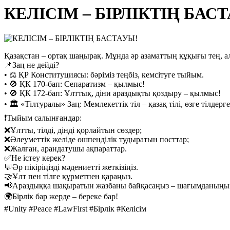
КЕЛІСІМ – БІРЛІКТІҢ БАС
Қазақстан – ортақ шаңырақ. Мұнда әр азаматтың құқығы тең, а
📌Заң не дейді?
• ⚖️ ҚР Конституциясы: бәріміз теңбіз, кемсітуге тыйым.
• 🚫 ҚК 170-бап: Сепаратизм – қылмыс!
• 🚫 ҚК 172-бап: Ұлттық, діни араздықты қоздыру – қылмыс!
• 🏛️ «Тілтуралы» Заң: Мемлекеттік тіл – қазақ тілі, өзге тілдерг
❗Тыйым салынғандар:
❌Ұлтты, тілді, дінді қорлайтын сөздер;
❌Әлеуметтік желіде өшпенділік тудыратын посттар;
❌Жалған, арандатушы ақпараттар.
✅Не істеу керек?
💬Әр пікіріңізді мәдениетті жеткізіңіз.
🤝Ұлт пен тілге құрметпен қараңыз.
📢Араздыққа шақыратын жазбаны байқасаңыз – шағымданыңы
🌍Бірлік бар жерде – береке бар!
#Unity #Peace #LawFirst #Бірлік #Келісім