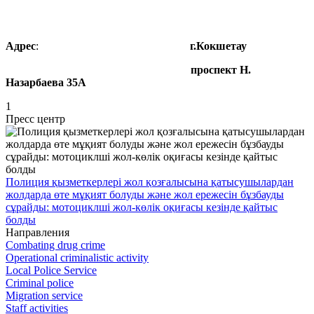
Адрес
:
г.Кокшетау
проспект Н.
Назарбаева 35А
1
Пресс центр
Полиция қызметкерлері жол қозғалысына қатысушылардан
жолдарда өте мұқият болуды және жол ережесін бұзбауды
сұрайды: мотоциклші жол-көлік оқиғасы кезінде қайтыс
болды
Направления
Combating drug crime
Operational criminalistic activity
Local Police Service
Criminal police
Migration service
Staff activities