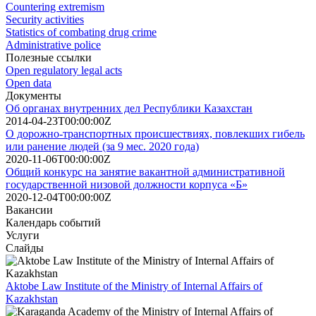
Countering extremism
Security activities
Statistics of combating drug crime
Administrative police
Полезные ссылки
Open regulatory legal acts
Open data
Документы
Об органах внутренних дел Республики Казахстан
2014-04-23T00:00:00Z
О дорожно-транспортных происшествиях, повлекших гибель
или ранение людей (за 9 мес. 2020 года)
2020-11-06T00:00:00Z
Общий конкурс на занятие вакантной административной
государственной низовой должности корпуса «Б»
2020-12-04T00:00:00Z
Вакансии
Календарь событий
Услуги
Слайды
Aktobe Law Institute of the Ministry of Internal Affairs of
Kazakhstan