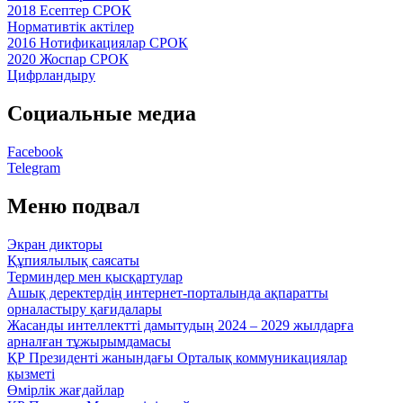
2018 Есептер СРОК
Нормативтік актілер
2016 Нотификациялар СРОК
2020 Жоспар СРОК
Цифрландыру
Социальные медиа
Facebook
Telegram
Меню подвал
Экран дикторы
Құпиялылық саясаты
Терминдер мен қысқартулар
Ашық деректердің интернет-порталында ақпаратты
орналастыру қағидалары
Жасанды интеллектті дамытудың 2024 – 2029 жылдарға
арналған тұжырымдамасы
ҚР Президенті жанындағы Орталық коммуникациялар
қызметі
Өмірлік жағдайлар