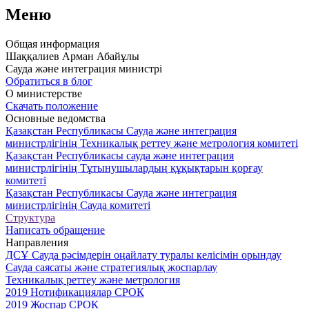
Меню
Общая информация
Шаққалиев Арман Абайұлы
Сауда және интеграция министрі
Обратиться в блог
О министерстве
Скачать положение
Основные ведомства
Қазақстан Республикасы Сауда және интеграция
министрлігінің Техникалық реттеу және метрология комитеті
Қазақстан Республикасы сауда және интеграция
министрлігінің Тұтынушылардың құқықтарын қорғау
комитеті
Қазақстан Республикасы Сауда және интеграция
министрлігінің Сауда комитеті
Структура
Написать обращение
Направления
ДСҰ Сауда рәсімдерін оңайлату туралы келісімін орындау
Сауда саясаты және стратегиялық жоспарлау
Техникалық реттеу және метрология
2019 Нотификациялар СРОК
2019 Жоспар СРОК