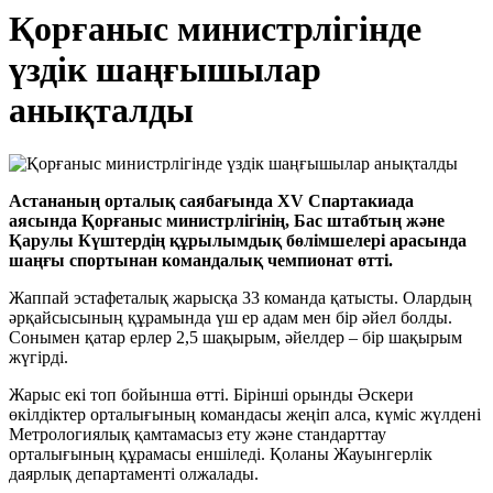
Қорғаныс министрлігінде
үздік шаңғышылар
анықталды
Астананың орталық саябағында XV Спартакиада
аясында Қорғаныс министрлігінің, Бас штабтың және
Қарулы Күштердің құрылымдық бөлімшелері арасында
шаңғы спортынан командалық чемпионат өтті.
Жаппай эстафеталық жарысқа 33 команда қатысты. Олардың
әрқайсысының құрамында үш ер адам мен бір әйел болды.
Сонымен қатар ерлер 2,5 шақырым, әйелдер – бір шақырым
жүгірді.
Жарыс екі топ бойынша өтті. Бірінші орынды Әскери
өкілдіктер орталығының командасы жеңіп алса, күміс жүлдені
Метрологиялық қамтамасыз ету және стандарттау
орталығының құрамасы еншіледі. Қоланы Жауынгерлік
даярлық департаменті олжалады.