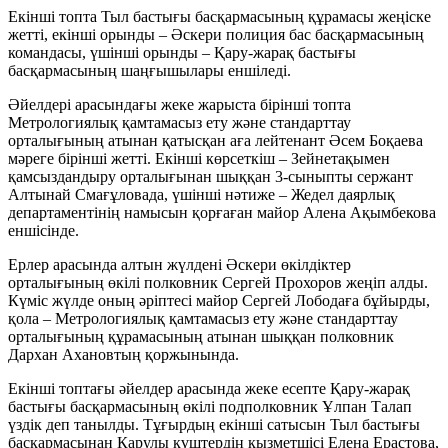
Екінші топта Тыл бастығы басқармасының құрамасы жеңіске
жетті, екінші орынды – Әскери полиция бас басқармасының
командасы, үшінші орынды – Қару-жарақ бастығы
басқармасының шаңғышылары еншіледі.
Әйелдері арасындағы жеке жарыста бірінші топта
Метрологиялық қамтамасыз ету және стандарттау
орталығының атынан қатысқан аға лейтенант Әсем Боқаева
мәреге бірінші жетті. Екінші көрсеткіш – Зейнетақымен
қамсыздандыру орталығынан шыққан 3-сыныпты сержант
Алтынай Смағұловада, үшінші нәтиже – Жедел даярлық
департаментінің намысын қорғаған майор Алена Ақымбекова
еншісінде.
Ерлер арасында алтын жүлдені Әскери өкілдіктер
орталығының өкілі полковник Сергей Прохоров жеңіп алды.
Күміс жүлде оның әріптесі майор Сергей Лободаға бұйырды,
қола – Метрологиялық қамтамасыз ету және стандарттау
орталығының құрамасының атынан шыққан полковник
Дархан Ахановтың қоржынында.
Екінші топтағы әйелдер арасында жеке есепте Қару-жарақ
бастығы басқармасының өкілі подполковник Ұлпан Талап
үздік деп танылды. Тұғырдың екінші сатысын Тыл бастығы
басқармасынан Қарулы күштердің қызметшісі Елена Ерастова,