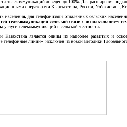
й сети телекоммуникаций доведен до 100%. Для расширения подк
ационными операторами Кыргызстана, России, Узбекистана, Ки
ь населения, для телефонизаци отдаленных сельских населен
етей телекоммуникаций сельской связи с использованием т
на услуги телекоммуникаций в сельской местности.
зи Казахстана является одним из наиболее развитых и осво
е телефонные линии» исключен из новой методики Глобального