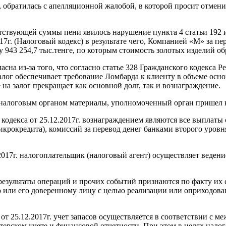
 обратилась с апелляционной жалобой, в которой просит отмен
ствующей суммы пени явилось нарушение пункта 4 статьи 192 и 
7г. (Налоговый кодекс) в результате чего, Компанией «М» за пер
943 254,7 тыс.тенге, по которым стоимость золотых изделий об
а из-за того, что согласно статье 328 Гражданского кодекса Ре
лог обеспечивает требование Ломбарда к клиенту в объеме осно
 на залог прекращает как основной долг, так и вознаграждение.
 налоговым органом материалы, уполномоченный орган пришел
кодекса от 25.12.2017г. вознаграждением являются все выплаты 
крокредита), комиссий за перевод денег банками второго уровн
.2017г. налогоплательщик (налоговый агент) осуществляет ведени
результаты операций и прочих событий признаются по факту их 
ю или его доверенному лицу с целью реализации или оприходова
а от 25.12.2017г. учет запасов осуществляется в соответствии с
терском учете и финансовой отчетности. При этом в целях налог