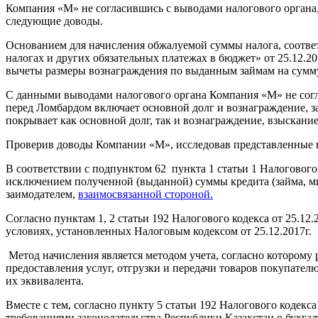
Компания «М» не согласившись с выводами налогового органа,
следующие доводы.
Основанием для начисления обжалуемой суммы налога, соответ
налогах и других обязательных платежах в бюджет» от 25.12.201
вычеты размеры вознаграждения по выданным займам на сумму 
С данными выводами налогового органа Компания «М» не согласн
перед Ломбардом включает основной долг и вознаграждение, за
покрывает как основной долг, так и вознаграждение, взыскание
Проверив доводы Компании «М», исследовав представленные
В соответствии с подпунктом 62 пункта 1 статьи 1 Налогового 
исключением полученной (выданной) суммы кредита (займа, ми
заимодателем,
взаимосвязанной стороной.
Согласно пунктам 1, 2 статьи 192 Налогового кодекса от 25.12
условиях, установленных Налоговым кодексом от 25.12.2017г.
Метод начисления является методом учета, согласно которому 
предоставления услуг, отгрузки и передачи товаров покупател
их эквивалента.
Вместе с тем, согласно пункту 5 статьи 192 Налогового кодекс
требованиями законодательства Республики Казахстан о бухгал