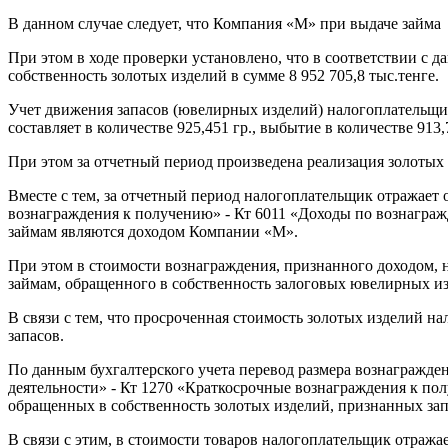
В данном случае следует, что Компания «М» при выдаче займа
При этом в ходе проверки установлено, что в соответствии с 
собственность золотых изделий в сумме 8 952 705,8 тыс.тенге.
Учет движения запасов (ювелирных изделий) налогоплательщик
составляет в количестве 925,451 гр., выбытие в количестве 913,
При этом за отчетный период произведена реализация золотых и
Вместе с тем, за отчетный период налогоплательщик отражает 
вознаграждения к получению» - Кт 6011 «Доходы по вознаграж
займам являются доходом Компании «М».
При этом в стоимости вознаграждения, признанного доходом, н
займам, обращенного в собственность залоговых ювелирных и
В связи с тем, что просроченная стоимость золотых изделий н
запасов.
По данным бухгалтерского учета перевод размера вознагражден
деятельности» - Кт 1270 «Краткосрочные вознаграждения к по
обращенных в собственность золотых изделий, признанных зап
В связи с этим, в стоимости товаров налогоплательщик отраж