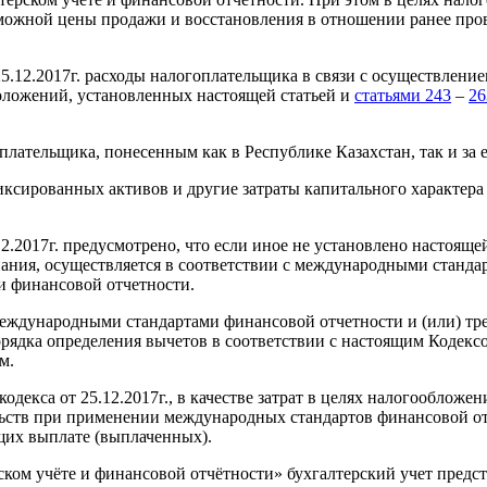
зможной цены продажи и восстановления в отношении ранее про
25.12.2017г. расходы налогоплательщика в связи с осуществлени
оложений, установленных настоящей статьей и
статьями 243
–
26
лательщика, понесенным как в Республике Казахстан, так и за е
ксированных активов и другие затраты капитального характера 
12.2017г. предусмотрено, что если иное не установлено настояще
знания, осуществляется в соответствии с международными станд
 и финансовой отчетности.
 международными стандартами финансовой отчетности и (или) тр
орядка определения вычетов в соответствии с настоящим Кодекс
м.
кодекса от 25.12.2017г., в качестве затрат в целях налогооблож
ельств при применении международных стандартов финансовой от
щих выплате (выплаченных).
ском учёте и финансовой отчётности» бухгалтерский учет предс