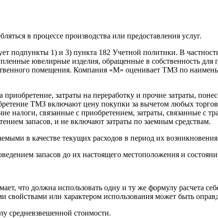
бляться в процессе производства или предоставления услуг.
ет подпункты 1) и 3) пункта 182 Учетной политики. В частнос
упленные ювелирные изделия, обращенные в собственность для
ственного помещения. Компания «М» оценивает ТМЗ по наименьш
а приобретение, затраты на переработку и прочие затраты, поне
обретение ТМЗ включают цену покупки за вычетом любых торгов
 налоги, связанные с приобретением, затраты, связанные с тран
етением запасов, и не включают затраты по заемным средствам.
емыми в качестве текущих расходов в период их возникновения,
оведением запасов до их настоящего местоположения и состояни
ет, что должна использовать одну и ту же формулу расчета се
ми свойствами или характером использования может быть оправ
лу средневзвешенной стоимости.