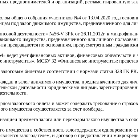
ых предпринимателей и организаций, регламентированную закон
олом общего собрания участников №4 от 13.04.2020 года основ
ицам под залог движимого имущества, предназначенного для лич
нсовой деятельности» №56-V ЗРК от 26.11.2012г. к микрофинанс
ижимого имущества, предназначенного для личного пользования,
дита прекращаются по основаниям, предусмотренным граждански
М» ведет учет финансовых активов, финансовых обязательств 
 инструменты», МСБУ 32 «Финансовые инструменты: представ
залоговым билетам в соответствии с нормами статьи 328 ГК РК.
раждан в залог движимого имущества, предназначенного для лич
ельской деятельности юридическими лицами, зарегистрированны
ой деятельности.
рдом залогового билета и может содержать требование о страхов
ого имущества осуществляется за счет ломбарда.
лизацией предмета залога или переходом такого имущества в соб
ого имущества в собственность залогодержателя одновременно с 
 является залогодателем, и договор о предоставлении микрок