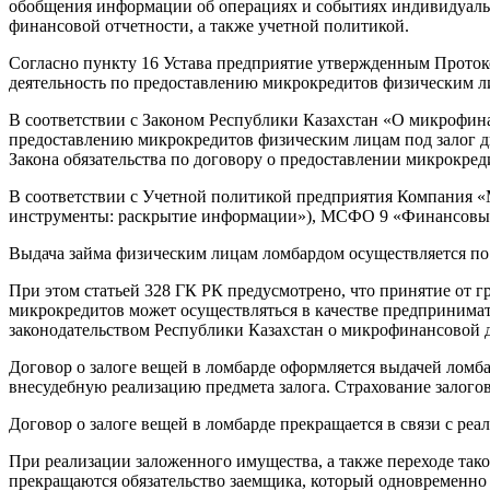
обобщения информации об операциях и событиях индивидуальн
финансовой отчетности, а также учетной политикой.
Согласно пункту 16 Устава предприятие утвержденным Проток
деятельность по предоставлению микрокредитов физическим л
В соответствии с Законом Республики Казахстан «О микрофина
предоставлению микрокредитов физическим лицам под залог дв
Закона обязательства по договору о предоставлении микрокре
В соответствии с Учетной политикой предприятия Компания «
инструменты: раскрытие информации»), МСФО 9 «Финансовые
Выдача займа физическим лицам ломбардом осуществляется по 
При этом статьей 328 ГК РК предусмотрено, что принятие от г
микрокредитов может осуществляться в качестве предпринимат
законодательством Республики Казахстан о микрофинансов
Договор о залоге вещей в ломбарде оформляется выдачей ломба
внесудебную реализацию предмета залога. Страхование залогов
Договор о залоге вещей в ломбарде прекращается в связи с реа
При реализации заложенного имущества, а также переходе так
прекращаются обязательство заемщика, который одновременно