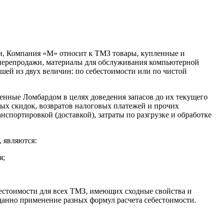
ти, Компания «М» относит к ТМЗ товары, купленные и
 перепродажи, материалы для обслуживания компьютерной
ей из двух величин: по себестоимости или по чистой
сенные Ломбардом в целях доведения запасов до их текущего
ых скидок, возвратов налоговых платежей и прочих
спортировкой (доставкой), затраты по разгрузке и обработке
 являются:
я;
бестоимости для всех ТМЗ, имеющих сходные свойства и
данно применение разных формул расчета себестоимости.