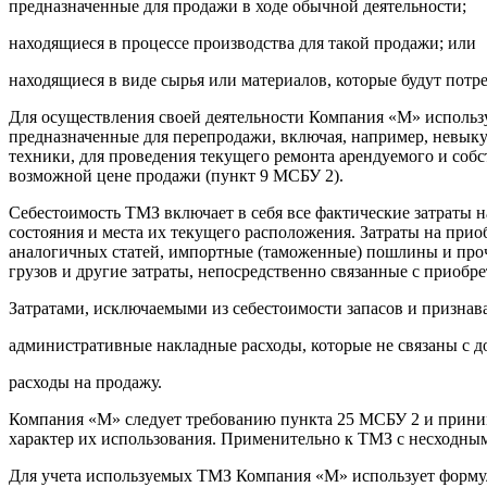
предназначенные для продажи в ходе обычной деятельности;
находящиеся в процессе производства для такой продажи; или
находящиеся в виде сырья или материалов, которые будут потре
Для осуществления своей деятельности Компания «М» использу
предназначенные для перепродажи, включая, например, невык
техники, для проведения текущего ремонта арендуемого и соб
возможной цене продажи (пункт 9 МСБУ 2).
Себестоимость ТМЗ включает в себя все фактические затраты н
состояния и места их текущего расположения. Затраты на при
аналогичных статей, импортные (таможенные) пошлины и прочие
грузов и другие затраты, непосредственно связанные с приобр
Затратами, исключаемыми из себестоимости запасов и признава
административные накладные расходы, которые не связаны с д
расходы на продажу.
Компания «М» следует требованию пункта 25 МСБУ 2 и принима
характер их использования. Применительно к ТМЗ с несходны
Для учета используемых ТМЗ Компания «М» использует форму