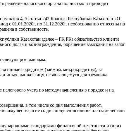
ить решение налогового органа полностью и приводит
пунктов 4, 5 статьи 242 Кодекса Республики Казахстан «О
иод с 01.01.2020г. по 31.12.2020г. необоснованно отнесены на
ращена в собственность.
спублики Казахстан (далее – ГК РК) обязательство клиента
вного долга и вознаграждения, обращение взыскания на залог
 к следующим выводам.
связанные с кредитом (займом, микрокредитом), за
я и иных выплат лицу, не являющемуся для заемщика
е налогового учета по методу начисления в порядке и на
совершения, в том числе со дня выполнения работ,
ния имущества, а не со дня получения или выплаты денег или
 международными стандартами финансовой отчетности и (или)
ообложения стоимость запасов определяется без учета