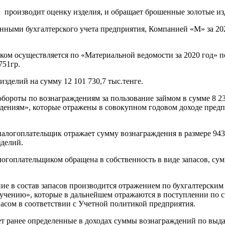
 производит оценку изделия, и обращает брошенные золотые изд
данными бухгалтерского учета предприятия, Компанией «М» за 20
ом осуществляется по «Материальной ведомости за 2020 год» п
751гр.
зделий на сумму 12 101 730,7 тыс.тенге.
обороты по вознаграждениям за пользование займом в сумме 8 23
дениям», которые отражены в совокупном годовом доходе предп
алогоплательщик отражает сумму вознаграждения в размере 943 
зделий.
алогоплательщиком обращена в собственность в виде запасов, с
ие в состав запасов производится отражением по бухгалтерским
лучению», которые в дальнейшем отражаются в поступлении по с
асом в соответствии с Учетной политикой предприятия.
ает ранее определенные в доходах суммы вознаграждений по выд