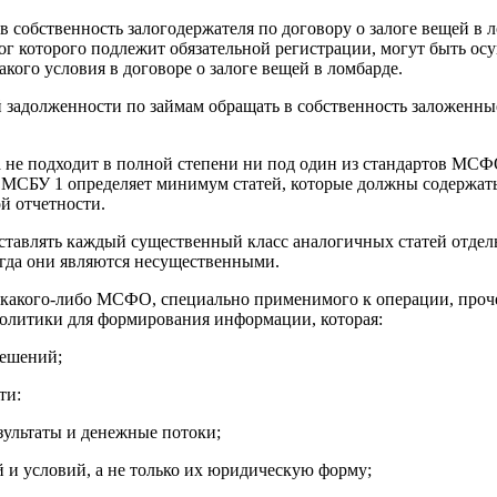
 в собственность залогодержателя по договору о залоге вещей в
г которого подлежит обязательной регистрации, могут быть осу
кого условия в договоре о залоге вещей в ломбарде.
 задолженности по займам обращать в собственность заложенны
 не подходит в полной степени ни под один из стандартов МСФО
 МСБУ 1 определяет минимум статей, которые должны содержать
й отчетности.
ставлять каждый существенный класс аналогичных статей отдель
огда они являются несущественными.
ия какого-либо МСФО, специально применимого к операции, про
политики для формирования информации, которая:
решений;
ти:
зультаты и денежные потоки;
 и условий, а не только их юридическую форму;