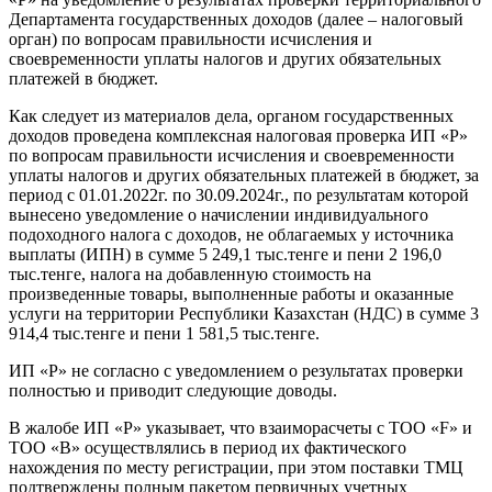
Департамента государственных доходов (далее – налоговый
орган) по вопросам правильности исчисления и
своевременности уплаты налогов и других обязательных
платежей в бюджет.
Как следует из материалов дела, органом государственных
доходов проведена комплексная налоговая проверка ИП «P»
по вопросам правильности исчисления и своевременности
уплаты налогов и других обязательных платежей в бюджет, за
период с 01.01.2022г. по 30.09.2024г., по результатам которой
вынесено уведомление о начислении индивидуального
подоходного налога с доходов, не облагаемых у источника
выплаты (ИПН) в сумме 5 249,1 тыс.тенге и пени 2 196,0
тыс.тенге, налога на добавленную стоимость на
произведенные товары, выполненные работы и оказанные
услуги на территории Республики Казахстан (НДС) в сумме 3
914,4 тыс.тенге и пени 1 581,5 тыс.тенге.
ИП «P» не согласно с уведомлением о результатах проверки
полностью и приводит следующие доводы.
В жалобе ИП «P» указывает, что взаиморасчеты с ТОО «F» и
ТОО «B» осуществлялись в период их фактического
нахождения по месту регистрации, при этом поставки ТМЦ
подтверждены полным пакетом первичных учетных