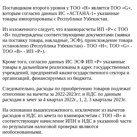
Поставщиком второго уровня у ТОО «Н» является ТОО «G»,
которым согласно данных ИС «АСТАНА-1» указанные
товары импортированы с Республики Узбекистан.
Из изложенного следует, что взаиморасчеты ИП «P» с ТОО
«B» подтверждены соответствующими документами (заявки
на поставку товара, накладные, ЭСФ), происхождение товара
установлено (Республика Узбекистан) - ТОО «Н», ТОО «G» -
ТОО «B» - ИП «P»).
Кроме того, согласно данных ИС ЭСФ ИП «P» указанные
товары в дальнейшем реализованы в адрес государственных
учреждений, предприятий квазигосударственного сектора и
организаций, финансируемых из бюджета.
Следовательно, расходы по приобретению товаров подлежат
отнесению на вычеты за 2022-2023гг. и НДС по данным
расходам в зачет за 4 квартал 2022г., 1, 2, 3 кварталы 2023г.
На основании вышеизложенного, исключение из вычетов
расходов и НДС из зачета по взаиморасчетам с ТОО «B» и
соответствующее начисление ИПН и НДС в указанной части
по результатам налоговой проверки являются
необоснованными.