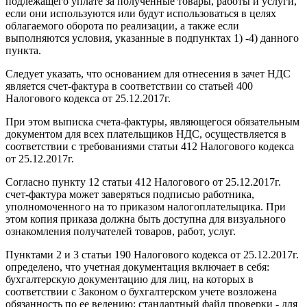
подлежащего уплате за полученные товары, работы и услуги,
если они используются или будут использоваться в целях
облагаемого оборота по реализации, а также если
выполняются условия, указанные в подпунктах 1) -4) данного
пункта.
Следует указать, что основанием для отнесения в зачет НДС
является счет-фактура в соответствии со статьей 400
Налогового кодекса от 25.12.2017г.
При этом выписка счета-фактуры, являющегося обязательным
документом для всех плательщиков НДС, осуществляется в
соответствии с требованиями статьи 412 Налогового кодекса
от 25.12.2017г.
Согласно пункту 12 статьи 412 Налогового от 25.12.2017г.
счет-фактура может заверяться подписью работника,
уполномоченного на то приказом налогоплательщика. При
этом копия приказа должна быть доступна для визуального
ознакомления получателей товаров, работ, услуг.
Пунктами 2 и 3 статьи 190 Налогового кодекса от 25.12.2017г.
определено, что учетная документация включает в себя:
бухгалтерскую документацию для лиц, на которых в
соответствии с Законом о бухгалтерском учете возложена
обязанность по ее ведению; стандартный файл проверки - для