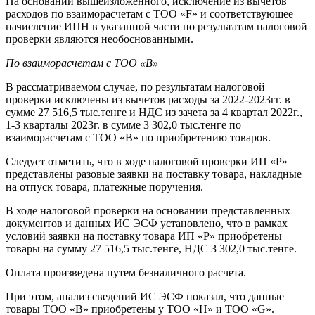
На основании вышеизложенного, исключение из вычетов
расходов по взаиморасчетам с ТОО «F» и соответствующее
начисление ИПН в указанной части по результатам налоговой
проверки являются необоснованными.
По взаиморасчетам с ТОО «B»
В рассматриваемом случае, по результатам налоговой
проверки исключены из вычетов расходы за 2022-2023гг. в
сумме 27 516,5 тыс.тенге и НДС из зачета за 4 квартал 2022г.,
1-3 кварталы 2023г. в сумме 3 302,0 тыс.тенге по
взаиморасчетам с ТОО «B» по приобретению товаров.
Следует отметить, что в ходе налоговой проверки ИП «P»
представлены разовые заявки на поставку товара, накладные
на отпуск товара, платежные поручения.
В ходе налоговой проверки на основании представленных
документов и данных ИС ЭСФ установлено, что в рамках
условий заявки на поставку товара ИП «P» приобретены
товары на сумму 27 516,5 тыс.тенге, НДС 3 302,0 тыс.тенге.
Оплата произведена путем безналичного расчета.
При этом, анализ сведений ИС ЭСФ показал, что данные
товары ТОО «B» приобретены у ТОО «Н» и ТОО «G».