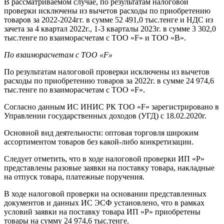
В рассматриваемом случае, по результатам налоговой
проверки исключены из вычетов расходы по приобретению
товаров за 2022-2024гг. в сумме 52 491,0 тыс.тенге и НДС из
зачета за 4 квартал 2022г., 1-3 кварталы 2023г. в сумме 3 302,0
тыс.тенге по взаиморасчетам с ТОО «F» и ТОО «B».
По взаиморасчетам с ТОО «F»
По результатам налоговой проверки исключены из вычетов
расходы по приобретению товаров за 2022г. в сумме 24 974,6
тыс.тенге по взаиморасчетам с ТОО «F».
Согласно данным ИС ИНИС РК ТОО «F» зарегистрировано в
Управлении государственных доходов (УГД) с 18.02.2020г.
Основной вид деятельности: оптовая торговля широким
ассортиментом товаров без какой-либо конкретизации.
Следует отметить, что в ходе налоговой проверки ИП «P»
представлены разовые заявки на поставку товара, накладные
на отпуск товара, платежные поручения.
В ходе налоговой проверки на основании представленных
документов и данных ИС ЭСФ установлено, что в рамках
условий заявки на поставку товара ИП «P» приобретены
товары на сумму 24 974,6 тыс.тенге.