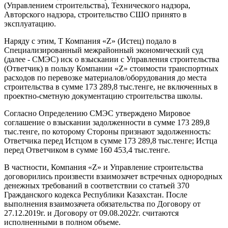
(Управлением строительства), Технического надзора,
Авторского надзора, строительство СШО принято в
эксплуатацию.
Наряду с этим, Т Компания «Z» (Истец) подало в
Специализированный межрайонный экономический суд
(далее - СМЭС) иск о взыскании с Управления строительства
(Ответчик) в пользу Компании «Z» стоимости транспортных
расходов по перевозке материалов/оборудования до места
строительства в сумме 173 289,8 тыс.тенге, не включенных в
проектно-сметную документацию строительства школы.
Согласно Определению СМЭС утверждено Мировое
соглашение о взыскании задолженности в сумме 173 289,8
тыс.тенге, по которому Стороны признают задолженность:
Ответчика перед Истцом в сумме 173 289,8 тыс.тенге; Истца
перед Ответчиком в сумме 160 453,4 тыс.тенге.
В частности, Компания «Z» и Управление строительства
договорились произвести взаимозачет встречных однородных
денежных требований в соответствии со статьей 370
Гражданского кодекса Республики Казахстан. После
выполнения взаимозачета обязательства по Договору от
27.12.2019г. и Договору от 09.08.2022г. считаются
исполненными в полном объеме.