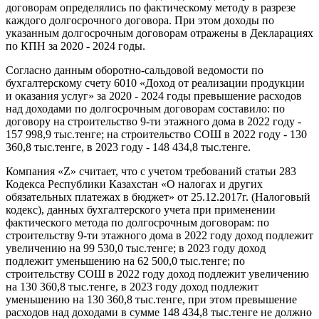
договорам определялись по фактическому методу в разрезе
каждого долгосрочного договора. При этом доходы по
указанным долгосрочным договорам отражены в Декларациях
по КПН за 2020 - 2024 годы.
Согласно данным оборотно-сальдовой ведомости по
бухгалтерскому счету 6010 «Доход от реализации продукции
и оказания услуг» за 2020 - 2024 годы превышение расходов
над доходами по долгосрочным договорам составило: по
договору на строительство 9-ти этажного дома в 2022 году -
157 998,9 тыс.тенге; на строительство СОШ в 2022 году - 130
360,8 тыс.тенге, в 2023 году - 148 434,8 тыс.тенге.
Компания «Z» считает, что с учетом требований статьи 283
Кодекса Республики Казахстан «О налогах и других
обязательных платежах в бюджет» от 25.12.2017г. (Налоговый
кодекс), данных бухгалтерского учета при применении
фактического метода по долгосрочным договорам: по
строительству 9-ти этажного дома в 2022 году доход подлежит
увеличению на 99 530,0 тыс.тенге; в 2023 году доход
подлежит уменьшению на 62 500,0 тыс.тенге; по
строительству СОШ в 2022 году доход подлежит увеличению
на 130 360,8 тыс.тенге, в 2023 году доход подлежит
уменьшению на 130 360,8 тыс.тенге, при этом превышение
расходов над доходами в сумме 148 434,8 тыс.тенге не должно