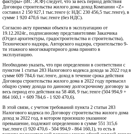
фактуры» (ИС ЭСФ) следует, что за весь период действия
Договора строительства жилого дома доход Компании «Z»
составил 2 150 927,1 тыс.тенге (с НДС 230 456,5 тыс.тенге), в
сумме 1 920 470,6 тыс.тенге (без НДС).
Согласно акту приемки объекта в эксплуатацию от
19.12.2024г., подписанному представителями Заказчика
(Отдел архитектуры, градостроительства и строительства),
Технического надзора, Авторского надзора, строительство 9-
ти этажного многоквартирного дома принято в
эксплуатацию.
Необходимо указать, что при определении в соответствии с
пунктом 1 статьи 283 Налогового кодекса дохода за 2022 год в
сумме 609 784,6 тыс.тенге, доход в течение срока действия
Договора строительства жилого дома в 2022 году превысил
общую сумму дохода по данному долгосрочному договору за
весь период его действия на 58 468, 9 тыс.тенге (504 994,9 +
864 160,1 + 609 784,6 - 1 920 470,6).
В этой связи, с учетом требований пункта 2 статьи 283
Налогового кодекса по Договору строительства жилого дома
доход за 2022 год, в котором произошло указанное
превышение, подлежит определению в сумме 551 315,6
тыс.тенге (1 920 470,6 - 504 994,9 - 864 160,1), то есть в