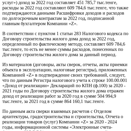
услуг») доход за 2022 год составляет 451 785,7 тыс.тенге,
расходы за 2022 год составляют 609 784,6 тыс.тенге, что также
подтверждаются данными Расшифровки доходов и расходов
по долгосрочным контрактам за 2022 год, подписанной
главным бухгалтером Компании «Z».
В соответствии с пунктом 1 статьи 283 Налогового кодекса по
Договору строительства жилого дома доход за 2022 год,
определенный по фактическому методу, составляет 609 784,6
тыс.тенге, то есть не менее суммы расходов, понесенных по
Договору строительства жилого дома за данный период.
Из материалов (договоры, акты сверок, отчеты, акты приемки
объекта в эксплуатацию, налоговые регистры), приложенных
Компанией «Z» в подтверждение своих требований, следует,
что по данным Регистра налогового учета к строке 100.00.001
«Доход от реализации» Деклараций по КПН (ф.100) за 2020 -
2021 годы по Договору строительства жилого дома отражен
доход от реализации работ за 2020 год в сумме 504 994,9
тыс.тенге, за 2021 год в сумме 864 160,1 тыс.тенге.
По данным акта сверки взаимных расчетов с Отделом
архитектуры, градостроительства и строительства, Отчета о
реализации товаров (услуг) Компании «Z» за 2020 - 2024
годы, информационной системы «Электронные счета-