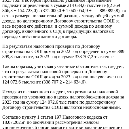
2023 год, в котором произошло указанное превышение,
подлежит определению в сумме 214 634,6 тыс.тенге ((2 369
866,3 + 154 723,0) - (375 000,0 + 1 045 054,9 + 889 899,8), то
есть в размере положительной разницы между общей суммой
дохода по долгосрочному Договору строительства СОШ за
весь период его действия, и суммой дохода по данному
договору, включенного в СГД в предыдущих налоговых
периодах действия данного договора.
По результатам налоговой проверки по Договору
строительства СОШ доход за 2022 год определен в сумме 889
899,8 тыс.тенге, за 2023 год в сумме 338 707,2 тыс.тенге.
Таким образом, учитывая указанные обстоятельства, следует,
что по результатам налоговой проверки по Договору
строительства СОШ доход за 2023 год излишне увеличен на
124 072,6 тыс.тенге (338 707,2 - 214 634,6).
Исходя из изложенного следует, что результаты налоговой
проверки по увеличению в целях налогообложения дохода за
2023 год на сумму 124 072,6 тыс.тенге по долгосрочному
Договору строительства СОШ являются необоснованными.
Согласно пункту 1 статьи 197 Налогового кодекса от
18.07.2025г. по окончании рассмотрения жалобы
уполномоченный орган выносит мотивированное решение с