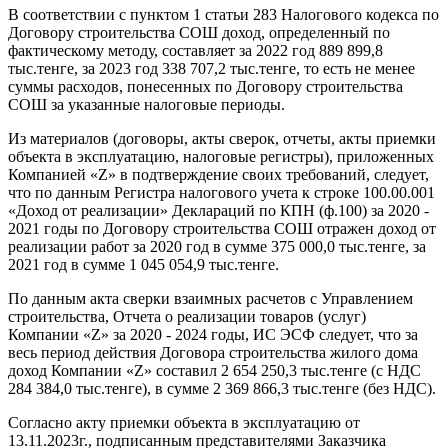
В соответствии с пунктом 1 статьи 283 Налогового кодекса по
Договору строительства СОШ доход, определенный по
фактическому методу, составляет за 2022 год 889 899,8
тыс.тенге, за 2023 год 338 707,2 тыс.тенге, то есть не менее
суммы расходов, понесенных по Договору строительства
СОШ за указанные налоговые периоды.
Из материалов (договоры, акты сверок, отчеты, акты приемки
объекта в эксплуатацию, налоговые регистры), приложенных
Компанией «Z» в подтверждение своих требований, следует,
что по данным Регистра налогового учета к строке 100.00.001
«Доход от реализации» Деклараций по КПН (ф.100) за 2020 -
2021 годы по Договору строительства СОШ отражен доход от
реализации работ за 2020 год в сумме 375 000,0 тыс.тенге, за
2021 год в сумме 1 045 054,9 тыс.тенге.
По данным акта сверки взаимных расчетов с Управлением
строительства, Отчета о реализации товаров (услуг)
Компании «Z» за 2020 - 2024 годы, ИС ЭСФ следует, что за
весь период действия Договора строительства жилого дома
доход Компании «Z» составил 2 654 250,3 тыс.тенге (с НДС
284 384,0 тыс.тенге), в сумме 2 369 866,3 тыс.тенге (без НДС).
Согласно акту приемки объекта в эксплуатацию от
13.11.2023г., подписанным представителями Заказчика