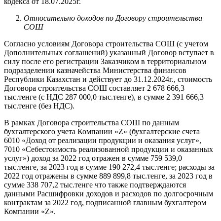
кодекса от 18.07.2025г.
Относительно доходов по Договору строительства
СОШ
Согласно условиям Договора строительства СОШ (с учетом
Дополнительных соглашений) указанный Договор вступает в
силу после его регистрации Заказчиком в территориальном
подразделении казначейства Министерства финансов
Республики Казахстан и действует до 31.12.2024г., стоимость
Договора строительства СОШ составляет 2 678 666,3
тыс.тенге (с НДС 287 000,0 тыс.тенге), в сумме 2 391 666,3
тыс.тенге (без НДС).
В рамках Договора строительства СОШ по данным
бухгалтерского учета Компании «Z» (бухгалтерские счета
6010 «Доход от реализации продукции и оказания услуг»,
7010 «Себестоимость реализованной продукции и оказанных
услуг») доход за 2022 год отражен в сумме 759 539,0
тыс.тенге, за 2023 год в сумме 190 272,4 тыс.тенге; расходы за
2022 год отражены в сумме 889 899,8 тыс.тенге, за 2023 год в
сумме 338 707,2 тыс.тенге что также подтверждаются
данными Расшифровки доходов и расходов по долгосрочным
контрактам за 2022 год, подписанной главным бухгалтером
Компании «Z».