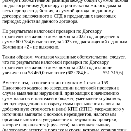
размере положительной разницы между общей суммой дохода
по долгосрочному Договору строительства жилого дома за
весь период его действия, и суммой дохода по данному
договору, включенного в СГД в предыдущих налоговых
периодах действия данного договора.
По результатам налоговой проверки по Договору
строительства жилого дома доход за 2022 год определен в
сумме 609 784,6 тыс.тенге, за 2023 год расхождений с данным
Компании «Z» не выявлено.
Таким образом, учитывая указанные обстоятельства, следует,
что по результатам налоговой проверки по Договору
строительства жилого дома доход за 2022 год излишне
увеличен на 58 469,0 тыс.тенге (609 784,6 - 551 315,6).
Вместе с тем, в соответствии с пунктом 1 статьи 159
Налогового кодекса по завершении налоговой проверки в
случае выявления нарушений, приводящих к начислению
сумм налогов и платежей в бюджет, уменьшению убытков,
неподтверждению к возврату сумм превышения налога на
добавленную стоимость и (или) КПН (ИПН), удержанного у
источника выплаты с доходов нерезидентов, налоговым
органом выносится уведомление о результатах проверки,
которое направляется (вручается) налогоплательщику
(налоговому агенту) в порядке и сроки, которые установлены