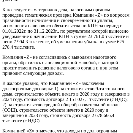
Как следует из материалов дела, налоговым органом
проведена тематическая проверка Компании «Z» по вопросам
правильности исчисления и своевременности уплаты,
исполнения налогового обязательства по КПН за период с
01.01.2022г. по 31.12.2023г., по результатам которой вынесено
уведомление о начислении КПН в сумме 23 761,0 тыс.тенге и
пени 7 994,3 тыс.тенге, об уменьшении убытка в сумме 625
278,4 тыс.тенге.
Компания «Z» не согласившись с выводами налогового
органа, обратилась с апелляционной жалобой, в которой
просит отменить решение налогового органа и при этом
приводит следующие доводы.
В жалобе указано, что Компанией «Z» заключены
долгосрочные договоры: 1) на строительство 9-ти этажного
дома, строительство объекта начато в 2020 году и завершено в
2024 году, стоимость договора 2 151 027,1 тыс.тенге (с НДС);
2) на строительство средней общеобразовательной школы
(СОШ), строительство объекта начато в 2020 году и
завершено в 2023 году, стоимость договора 2 678 666,4
тыс.тенге (с НДС).
Компанией «Z» отмечено, что доходы по долгосрочным