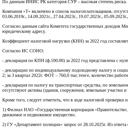
По данным ИНИС РК категория СУР – высокая степень риска.
Компания «T» включено в список налогоплательщиков, отсутствую
03.06.2019г., 14.09.2021г., 27.04.2023г., 19.07.2023г., 05.09.2023г.,
Согласно данным сайта Комитета государственных доходов Ми
юридическому адресу.
Коэффициент налоговой нагрузки (КНН) за 2022 год составляет
Согласно ИС СОНО:
- декларация по КПН (ф.100.00) за 2022 год представлена с ну
- декларации по индивидуальному подоходному налогу и социаль
2; за 3 квартал 2022г. ФОТ – 760,0 тыс.тенге, количество работ
- декларация по налогу на транспортные средства, по земельно
отсутствуют активы (здания, сооружения, земельные участки и 
Кроме того, следует отметить, что в ходе налоговой проверки
1) Филиал НАО «Государственная корпорация «Правительство для
движимое и недвижимое имущество.
2) ГУ «Департамент полиции» запрос от 28.10.2025г. Из ответа 