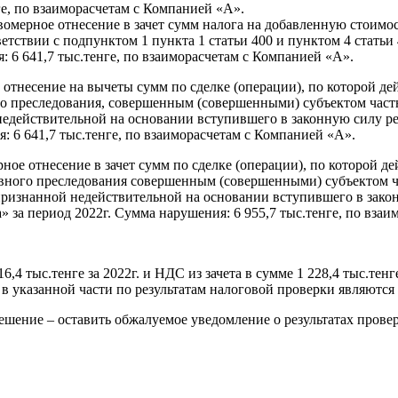
ге, по взаиморасчетам с Компанией «А».
авомерное отнесение в зачет сумм налога на добавленную стоимо
етствии с подпунктом 1 пункта 1 статьи 400 и пунктом 4 стать
: 6 641,7 тыс.тенге, по взаиморасчетам с Компанией «А».
 отнесение на вычеты сумм по сделке (операции), по которой дей
го преследования, совершенным (совершенными) субъектом частн
й недействительной на основании вступившего в законную силу ре
: 6 641,7 тыс.тенге, по взаиморасчетам с Компанией «А».
ное отнесение в зачет сумм по сделке (операции), по которой де
овного преследования совершенным (совершенными) субъектом ч
е, признанной недействительной на основании вступившего в зако
 за период 2022г. Сумма нарушения: 6 955,7 тыс.тенге, по взаи
6,4 тыс.тенге за 2022г. и НДС из зачета в сумме 1 228,4 тыс.т
 указанной части по результатам налоговой проверки являютс
шение – оставить обжалуемое уведомление о результатах проверк