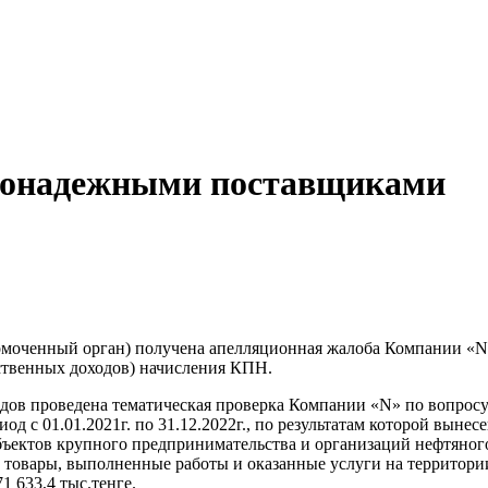
агонадежными поставщиками
моченный орган) получена апелляционная жалоба Компании «N» 
рственных доходов) начисления КПН.
ходов проведена тематическая проверка Компании «N» по вопрос
иод с 01.01.2021г. по 31.12.2022г., по результатам которой вын
ъектов крупного предпринимательства и организаций нефтяного 
 товары, выполненные работы и оказанные услуги на территории
1 633,4 тыс.тенге.