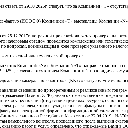
 Из ответа от 29.10.2025г. следует, что за Компанией «T» отсут
в-фактур (ИС ЭСФ) Компанией «T» выставлены Компании «N» Э
са от 25.12.2017г. встречной проверкой является проверка налог
ого налоговым органом проводится комплексная или тематическ
 по вопросам, возникающим в ходе проверки указанного налогоп
 комплексной или тематической проверке.
асчетов Компаниb «N» с Компанией «T» направлен запрос на про
2025г., в связи с отсутствием Компании «T» по юридическому ад
едомление камерального контроля (КК) со статусом «не исполне
и анализа сведений по приобретенным и реализованным товарам,
о отражаемые Вами в ЭСФ финансово-хозяйственные операции 
и их осуществления (отсутствие трудовых ресурсов, основных 
и с чем, разъясняем, что в случае, если счета-фактуры выписаны
-фактуры в электронной форме в информационной системе элек
Министра финансов Республики Казахстан от 22.04.2019г. №370»
атам камерального контроля, проведенного после выписки счето
в, оказанию работ и услуг, определено, что отражаемые Вами в