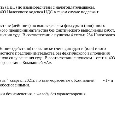
сть (НДС) по взаиморасчетам с налогоплательщиком,
и 403 Налогового кодекса НДС в таком случае подлежит
ствие (действия) по выписке счета-фактуры и (или) иного
ого предпринимательства без фактического выполнения работ,
шения суда. В соответствии с пунктом 4 статьи 264 Налогового
йствие (действия) по выписке счета-фактуры и (или) иного
астного предпринимательства без фактического выполнения
нную силу решения суда. В соответствии с пунктом 1 статьи 403
морасчетам с Компанией «А».
енге за 4 квартал 2021г. по взаиморасчетам с Компанией «T» и
я обоснованными.
и без изменения, а жалобу без удовлетворения.