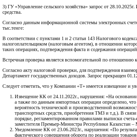
3) ГУ «Управление сельского хозяйства» запрос от 28.10.2025г.
средства.
Согласно данным информационной системы электронных счето
тыс.тенге:
В соответствии с пунктами 1 и 2 статьи 143 Налогового кодек
налогоплательщиком (налоговым агентом), в отношении котор
таких операциях, подтверждения факта и содержания операций
Встречная проверка является вспомогательной по отношению к
Согласно акту налоговой проверки, для подтверждения взаимор
Департамент государственных доходов. Запрос прекращен 01.12.
Следует отметить, что у Компании «T» имеется извещение и ув
Извещение КК от 24.11.2022г., нарушения: «На основани
а также по данным импортных операции определено, чт
вероятность технической и производственной возможност
транспортных средств, приобретения ТМЗ и т.д.). В связ
порядке, регламентированном правилами выписки счета
заместителя Премьер-Министра Республики Казахстан – 
Уведомление КК от 23.06.2023г., нарушения: «По результ
фактического совершения оборота по реализации товаро