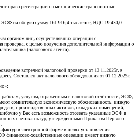
ствуют права регистрации на механические транспортные
СФ на общую сумму 161 916,4 тыс.тенге, НДС 19 430,0
овым органом лиц, осуществлявших операции с
ая проверка, с целью получения дополнительной информации о
лательщика (налогового агента).
ведение встречной налоговой проверки от 13.11.2025г. в
ресу. Составлен акт налогового обследования от 01.12.2025г.
но»:
 работам, услугам, отраженным в налоговой отчётности, ЭСФ,
имеют сомнительную экономическую обоснованность, низкую
средств, производственных активов, складских помещений,
 ошибочно у Вас есть возможность отозвать указанные ЭСФ в
тронных счетов-фактур, утвержденными Приказом Первого
.
в-фактур в электронной форме в целях установления
 ЭСФ финансово-хозяйственные операции имеют низкую