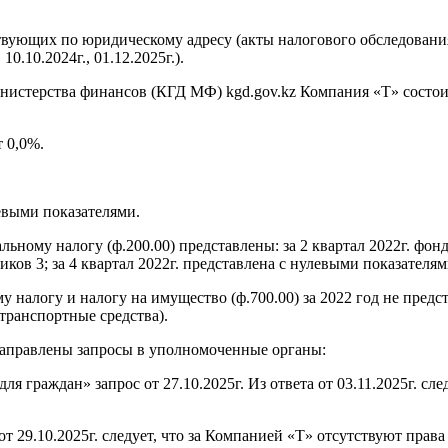
щих по юридическому адресу (акты налогового обследования от 25
 10.10.2024г., 01.12.2025г.).
нистерства финансов (КГД МФ) kgd.gov.kz Компания «T» состои
 0,0%.
левыми показателями.
ному налогу (ф.200.00) представлены: за 2 квартал 2022г. фонд
ников 3; за 4 квартал 2022г. представлена с нулевыми показателям
му налогу и налогу на имущество (ф.700.00) за 2022 год не пред
транспортные средства).
 направлены запросы в уполномоченные органы:
 граждан» запрос от 27.10.2025г. Из ответа от 03.11.2025г. сле
от 29.10.2025г. следует, что за Компанией «T» отсутствуют прав