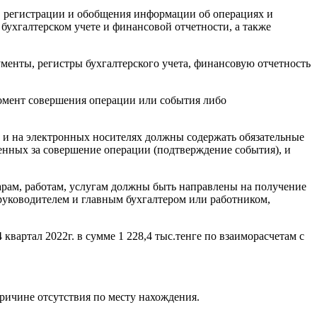
ра, регистрации и обобщения информации об операциях и
ухгалтерском учете и финансовой отчетности, а также
ументы, регистры бухгалтерского учета, финансовую отчетность
омент совершения операции или события либо
ак и на электронных носителях должны содержать обязательные
енных за совершение операции (подтверждение события), и
арам, работам, услугам должны быть направлены на получение
руководителем и главным бухгалтером или работником,
 квартал 2022г. в сумме 1 228,4 тыс.тенге по взаиморасчетам с
 причине отсутствия по месту нахождения.