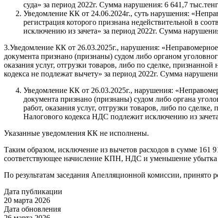
суда» за период 2022г. Сумма нарушения: 6 641,7 тыс.тен
Уведомление КК от 24.06.2024г., суть нарушения: «Непр
регистрация которого признана недействительной в соотв
исключению из зачета» за период 2022г. Сумма нарушения
3.Уведомление КК от 26.03.2025г., нарушения: «Неправомерное
документа признано (признаны) судом либо органом уголовно
оказания услуг, отгрузки товаров, либо по сделке, признанно
кодекса не подлежат вычету» за период 2022г. Сумма нарушения
Уведомление КК от 26.03.2025г., нарушения: «Неправомер
документа признано (признаны) судом либо органа угол
работ, оказания услуг, отгрузки товаров, либо по сделк
Налогового кодекса НДС подлежит исключению из зачета»
Указанные уведомления КК не исполнены.
Таким образом, исключение из вычетов расходов в сумме 161 91
соответствующее начисление КПН, НДС и уменьшение убытка в
По результатам заседания Апелляционной комиссии, принято ре
Дата публикации
20 марта 2026
Дата обновления
26 марта 2026