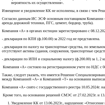
вероятность их осуществления».
Извещение и уведомление КК не исполнены, в связи с чем Ре
Согласно данным ИС ЭСФ основным поставщиком Компании «T» з
аренда дорожной техники, ПГС, цемент, бордюр, труба).
Компания «А» в органах юстиции зарегистрировано с 08.12.20
- декларация по КПН (ф.100.00) за 2022 год не представлена.
- декларация по налогу на транспортные средства, по земельно
отсутствуют активы (здания, сооружения, транспортные средств
- декларации по ИПН и социальному налогу (ф.200.00) за 1, 2 
Компания «А» состояло на регистрационном учете по НДС с 08.
Также, следует указать, что имеется Решение Специализирова
между Компанией «А» и Компанией «T» на основании выписанны
Компания «А» снято с государственного реестра 10.05.2024г. 
Кроме того, на основании решений СМЭС от 27.02.2023г. и 13
Уведомление КК от 13.06.2023г., нарушения: «Отнесение