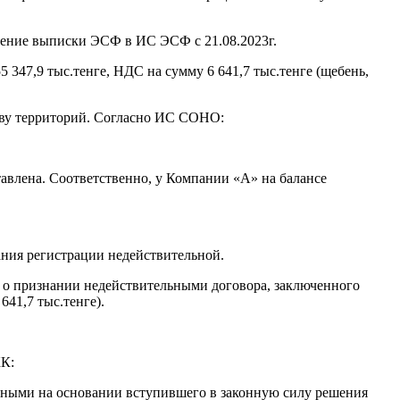
чение выписки ЭСФ в ИС ЭСФ с 21.08.2023г.
47,9 тыс.тенге, НДС на сумму 6 641,7 тыс.тенге (щебень,
ству территорий. Согласно ИС СОНО:
ставлена. Соответственно, у Компании «А» на балансе
ания регистрации недействительной.
. о признании недействительными договора, заключенного
41,7 тыс.тенге).
КК:
льными на основании вступившего в законную силу решения