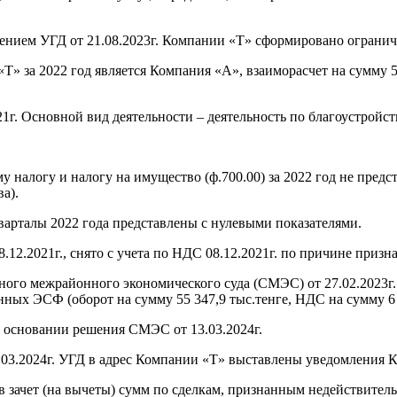
шением УГД от 21.08.2023г. Компании «T» сформировано ограни
а 2022 год является Компания «А», взаиморасчет на сумму 55 3
21г. Основной вид деятельности – деятельность по благоустрой
му налогу и налогу на имущество (ф.700.00) за 2022 год не пред
а).
кварталы 2022 года представлены с нулевыми показателями.
12.2021г., снято с учета по НДС 08.12.2021г. по причине призн
нного межрайонного экономического суда (СМЭС) от 27.02.2023г
х ЭСФ (оборот на сумму 55 347,9 тыс.тенге, НДС на сумму 6 6
на основании решения СМЭС от 13.03.2024г.
.03.2024г. УГД в адрес Компании «T» выставлены уведомления 
 в зачет (на вычеты) сумм по сделкам, признанным недействите