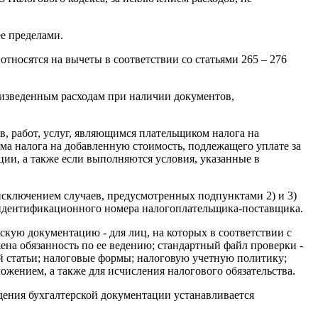
е пределами.
тносятся на вычеты в соответствии со статьями 265 – 276
роизведенным расходам при наличии документов,
ов, работ, услуг, являющимся плательщиком налога на
умма налога на добавленную стоимость, подлежащего уплате за
ции, а также если выполняются условия, указанные в
за исключением случаев, предусмотренных подпунктами 2) и 3)
 идентификационного номера налогоплательщика-поставщика.
рскую документацию - для лиц, на которых в соответствии с
жена обязанность по ее ведению; стандартный файл проверки -
й статьи; налоговые формы; налоговую учетную политику;
жением, а также для исчисления налогового обязательства.
едения бухгалтерской документации устанавливается