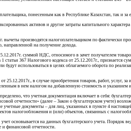
лательщика, понесенным как в Республике Казахстан, так и за е
ксированных активов и другие затраты капитального характера о
017г. вычеты производятся налогоплательщиком по фактически п
ю, направленной на получение дохода.
25.12.2017г. суммой НДС, относимого в зачет получателем товар
1 статьи 367 Налогового кодекса от 25.12.2017г., признается с
и будут использоваться в целях облагаемого оборота по реализа
от 25.12.2017г., в случае приобретения товаров, работ, услуг, 
деленным в нем налогом на добавленную стоимость и указанием
 определено, что учетная документация включает в себя: бухгалте
совой отчетности» (далее – Закон о бухгалтерском учете) возло
 учетные документы – для лиц, указанных в пункте 4 настояще
тов налогообложения и (или) объектов, связанных с налогообло
 учет основывается на данных бухгалтерского учета. Порядок в
е и финансовой отчетности.