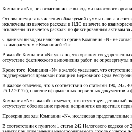
Компания «N», не согласившись с выводами налогового органа,
Основанием для начисления обжалуемой суммы налога и соответ
исключены из вычетов расходы и НДС из зачета по взаиморасчета
исключены из вычетов расходы по фиксированным активам за 202
С данным выводом налогового органа Компания «N» не согласна
взаиморасчетам с Компанией «T».
В жалобе Компании «N» указано, что органом государственных
отсутствие фактического выполнения работ, не опровергнуты 
Кроме того, Компания «N» в жалобе указывает, что отсутствие
подтверждается правовой позицией Верховного Суда Республи
В жалобе отмечено, что в соответствии со статьями 190, 242, 
25.12.2017г.), наличие оформленных первичных документов и 
Компания «N» в жалобе отмечает, что отсутствует детальны
отсутствует обоснование причин непринятия конкретных перв
Проверив доводы Компании «N», исследовав представленные 
В соответствии с пунктом 1 статьи 242 Налогового кодекса от 
вычету при определении налогооблагаемого дохода с учетом по