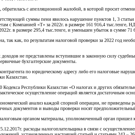
 обратилась с апелляционной жалобой, в которой просит отмени
ствующей суммы пени явилось нарушение пунктов 1, 3 статьи 24
м с Компанией «T» за 2022г. в размере 161 916,4 тыс.тенге, НДС 
2г. в размере 295,4 тыс.тенге, и уменьшен убыток в сумме 71 6
, так как, по результатам налоговой проверки за 2022 год нео
 доходов не представлены вступившие в законную силу судебные
первичные бухгалтерские документы.
 контрагента по юридическому адресу либо его налоговые наруш
ки Казахстан.
400 Кодекса Республики Казахстан «О налогах и других обязатель
фактическое осуществление операций является достаточным осно
й экономический анализ каждой спорной операции, не приведе
ичных документов и выводы проверки носят предположительный
налоговым органом материалы, уполномоченный орган пришел 
25.12.2017г. расходы налогоплательщика в связи с осуществлени
ложений, установленных настоящей статьей и статьями 243 – 263