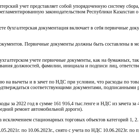
галтерский учет представляет собой упорядоченную систему сбо
гламентированную законодательством Республики Казахстан о б
чете бухгалтерская документация включает в себя первичные док
документов. Первичные документы должны быть составлены в м
о бухгалтерском учете первичные документы, как на бумажных, т
ования должностей, фамилии, инициала и подписи лиц, ответств
ю на вычеты и в зачет по НДС при условии, что расходы по тов
 подтверждаться соответствующими документами, подписанными 
ы за 2022 год в сумме 161 916,4 тыс.тенге и НДС из зачета за 4
редний ремонт автомобильной дороги).
а исключением стационарных торговых объектов категорий 1, 2.
5.2021г. по 10.06.2023г., снято с учета по НДС 10.06.2023г. по