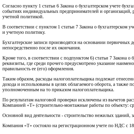
Согласно пункту 1 статьи 6 Закона о бухгалтерском учете бух
событиях индивидуальных предпринимателей и организаций, ре
учетной политикой.
В соответствии с пунктом 1 статьи 7 Закона о бухгалтерском у
и учетную политику.
Бухгалтерские записи производятся на основании первичных 
непосредственно после их окончания.
Кроме того, в соответствии с подпунктом 6) статьи 7 Закона 
реквизиты, где среди прочего предусмотрено указание наимен
правильность ее (его) оформления.
Таким образом, расходы налогоплательщика подлежат отнесени
дохода и использованы в целях облагаемого оборота, а также
уполномоченным на то приказом налогоплательщика.
По результатам налоговой проверки исключены из вычетов расход
Компанией «T» (строительно-монтажные работы по объекту: с
Основной вид деятельности - строительство нежилых зданий, з
Компания «T» состояло на регистрационном учете по НДС с 18.0