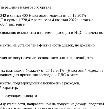
ть решение налогового органа.
2 и статьи 400 Налогового кодекса от 25.12.2017г.
в сумме 1 228,4 тыс.тенге за 4 квартал 2022г., а также
33,4 тыс.тенге.
боснованно исключены из вычетов расходы и НДС из зачета по
 акты, не установлена фиктивность сделок, не доказано
ения не могут служить основанием для начислений, это
ных платежах в бюджет» от 25.12.2017г. (Налоговый кодекс от
ванием для признания расходов и НДС в зачет.
ны расчеты, подтверждающие исключение расходов,
 характер.
к следующим выводам.
ем деятельности, направленной на получение дохода, подлежат
 Налогового кодекса, за исключением расходов, не