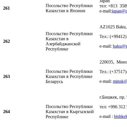
Japan
Посольство Республики
тел: +813 358
261
Казахстан в Японии
e-mail:
japan@m
AZ1025 Baku, Kh
Посольство Республики
Тел.: (+99412)
Казахстан в
262
Азербайджанской
e-mail:
baku@m
Республике
220035, Минс
Посольство Республики
Тел.: (+37517)
263
Казахстан в Республике
e-mail:
minsk@
Беларусь
г.Бишкек, пр.
Посольство Республики
тел: +996 312 
264
Казахстан в Кыргызской
e-mail :
bishke
Республике