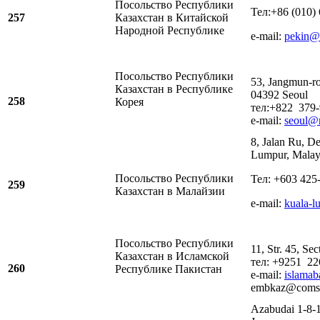
Посольство Республики
Тел:+86 (010)
257
Казахстан в Китайской
Народной Республике
e-mail:
pekin@
Посольство Республики
53, Jangmun-ro
Казахстан в Республике
04392 Seoul
258
Корея
тел:+822 379-
e-mail:
seoul@
8, Jalan Ru, D
Lumpur, Malay
Посольство Республики
Тел: +603 425
259
Казахстан в Малайзии
e-mail:
kuala-
Посольство Республики
11, Str. 45, Se
Казахстан в Исламской
тел: +9251 22
260
Республике Пакистан
e-mail:
islama
embkaz@comsa
Azabudai 1-8-