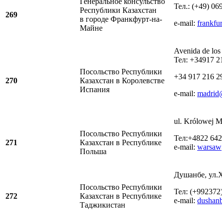
Генеральное консульство
Тел.: (+49) 06
Республики Казахстан
269
в городе Франкфурт-на-
e-mail:
frankfu
Майне
Avenida de los
Тел: +34917 2
Посольство Республики
+34 917 216 2
270
Казахстан в Королевстве
Испания
e-mail:
madrid
ul. Królowej M
Посольство Республики
Тел:+4822 642
271
Казахстан в Республике
е-mail:
warsaw
Польша
Душанбе, ул.Х
Посольство Республики
Тел: (+992372
272
Казахстан в Республике
e-mail:
dushan
Таджикистан