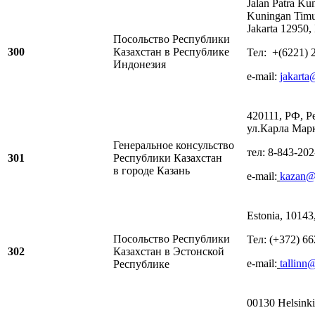
Jalan Patra Ku
Kuningan Timur,
Jakarta 12950,
Посольство Республики
300
Казахстан в Республике
Тел: +(6221) 
Индонезия
e-mail:
jakarta
420111, РФ, Р
ул.Карла Мар
Генеральное консульство
тeл: 8-843-202
301
Республики Казахстан
в городе Казань
е-mail:
kazan@
Estonia, 10143,
Посольство Республики
Тел: (+372) 6
302
Казахстан в Эстонской
е-mail:
tallinn
Республике
00130 Helsinki