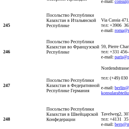
e-mail:
consul
Посольство Республики
Via Cassia 47
Казахстан в Итальянской
245
тел: +3906 36
Республике
e-mail:
roma@m
Посольство Республики
59, Pierre Char
Казахстан во Французской
246
тел: +331 456
Республике
e-mail:
paris@
Nordendstrasse
тел: (+49) 030
Посольство Республики
247
Казахстан в Федеративной
e-mail:
berlin@
Республике Германия
konsularabtei
Посольство Республики
Tavelweg2, 30
Казахстан в Швейцарской
248
тел: +4131 35
Конфедерации
e-mail:
bern@m