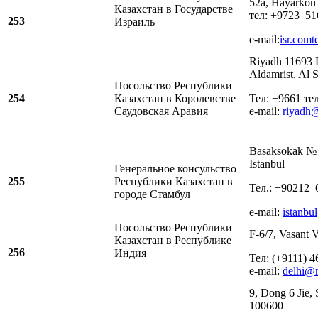
52a, Hayarkon S
Казахстан в Государстве
тел: +9723 51
253
Израиль
e-mail:
isr.com
Riyadh 11693 
Aldamrist. Al 
Посольство Республики
254
Казахстан в Королевстве
Тел: +9661 тел
Саудовская Аравия
e-mail:
riyadh
Basaksokak № 3
Istanbul
Генеральное консульство
255
Республики Казахстан в
Тел.: +90212 
городе Стамбул
e-mail:
istanbu
Посольство Республики
F-6/7, Vasant 
Казахстан в Республике
256
Индия
Тел: (+9111) 
e-mail:
delhi@
9, Dong 6 Jie, 
100600