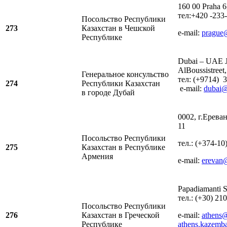
160 00 Praha 
тел:+420 -233
Посольство Республики
273
Казахстан в Чешской
e-mail:
prague
Республике
Dubai – UAE J
AlBoussistreet,
Генеральное консульство
тел: (+9714) 
274
Республики Казахстан
e-mail:
dubai
в городе Дубай
0002, г.Ерева
11
Посольство Республики
тел.: (+374-10
275
Казахстан в Республике
Армения
e-mail:
erevan
Papadiamanti S
тел.: (+30) 21
Посольство Республики
276
Казахстан в Греческой
e-mail:
athens
Республике
athens.kazemb