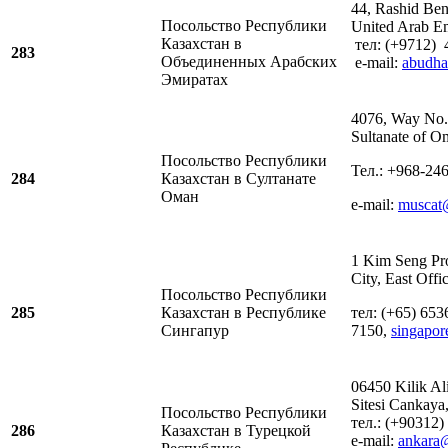
44, Rashid Ben
Посольство Республики
United Arab Em
Казахстан в
тел: (+9712) 
283
Объединенных Арабских
e-mail:
abudh
Эмиратах
4076, Way No.
Sultanate of O
Посольство Республики
Тел.: +968-24
284
Казахстан в Султанате
Оман
e-mail:
muscat
1 Kim Seng Pr
City, East Offi
Посольство Республики
285
Казахстан в Республике
тел: (+65) 653
Сингапур
7150,
singapo
06450 Kilik Al
Sitesi Cankaya
Посольство Республики
тел.: (+90312)
286
Казахстан в Турецкой
e-mail:
ankara