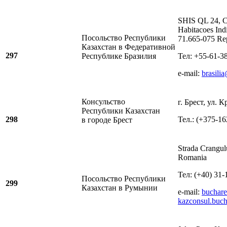
SHIS QL 24, C
Habitacoes Indi
Посольство Республики
71.665-075 Rep
Казахстан в Федеративной
297
Республике Бразилия
Тел: +55-61-3
e-mail:
brasili
Консульство
г. Брест, ул. 
Республики Казахстан
298
Тел.: (+375-16
в городе Брест
Strada Crangul
Romania
Тел: (+40) 31
Посольство Республики
299
Казахстан в Румынии
е-mail:
buchar
kazconsul.buc