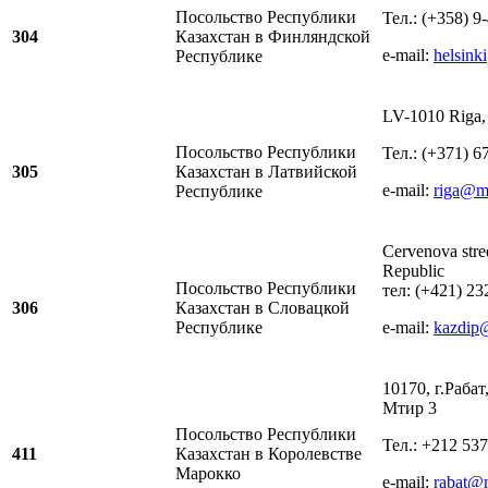
Посольство Республики
Тел.: (+358) 9
304
Казахстан в Финляндской
е-mail:
helsink
Республике
LV-1010 Riga,
Посольство Республики
Тел.: (+371) 6
305
Казахстан в Латвийской
e-mail:
riga@m
Республике
Cervenova stree
Republic
Посольство Республики
тел: (+421) 23
306
Казахстан в Словацкой
Республике
e-mail:
kazdip
10170, г.Раба
Мтир 3
Посольство Республики
Тел.: +212 537
411
Казахстан в Королевстве
Марокко
e-mail:
rabat@