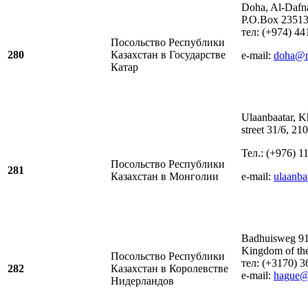
Doha, Al-Dafna,
P.O.Box 23513
тел: (+974) 4
Посольство Республики
280
Казахстан в Государстве
e-mail:
doha@m
Катар
Ulaanbaatar, Kh
street 31/6, 21
Тел.: (+976) 1
Посольство Республики
281
Казахстан в Монголии
e-mail:
ulaanb
Badhuisweg 91
Kingdom of the
Посольство Республики
тел: (+3170) 3
282
Казахстан в Королевстве
e-mail:
hague@
Нидерландов