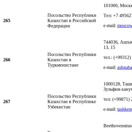
101000, Моск
Посольство Республики
Tел: +7 49562
265
Казахстан в Российской
e-mail:
mosco
Федерации
744036, Ашха
13, 15
Посольство Республики
тел.: (+99312)
266
Казахстан в
Туркменистане
e-mail:
ashgab
1000128, Ташк
Зульфия-хану
Посольство Республики
тeл: (+99871) 
267
Казахстан в Республике
Узбекистан
e-mail:
tashke
Beethovenstras