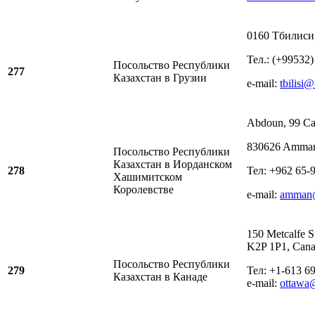
0160 Тбилиси,
Тел.: (+99532)
Посольство Республики
277
Казахстан в Грузии
e-mail:
tbilisi
Abdoun, 99 Cai
830626 Amman
Посольство Республики
Казахстан в Иорданском
278
Тел: +962 65-9
Хашимитском
Королевстве
e-mail:
amman
150 Metcalfe St
K2P 1P1, Can
Посольство Республики
279
Тел: +1-613 6
Казахстан в Канаде
e-mail:
ottawa