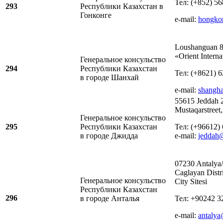
Тел: (+852) 5
293
Республики Казахстан в
Гонконге
e-mail:
hongko
Loushanguan 8
«Orient Intern
Генеральное консульство
294
Республики Казахстан
Тел: (+8621) 
в городе Шанхай
e-mail:
shangh
55615 Jeddah 2
Mustaqarstreet,
Генеральное консульство
295
Республики Казахстан
Тел: (+96612) 
в городе Джидда
e-mail:
jeddah
07230 Antalya/
Caglayan Distri
Генеральное консульство
City Sitesi
Республики Казахстан
296
в городе Анталья
Тел: +90242 3
e-mail:
antaly