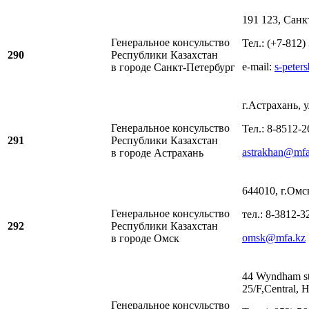
191 123, Санк
Генеральное консульство
Тел.: (+7-812)
290
Республики Казахстан
e-mail:
s-peter
в городе Санкт-Петербург
г.Астрахань, 
Генеральное консульство
Тел.: 8-8512-2
291
Республики Казахстан
astrakhan@mfa
в городе Астрахань
644010, г.Омс
Генеральное консульство
тел.: 8-3812-3
292
Республики Казахстан
omsk@mfa.kz
в городе Омск
44 Wyndham st
25/F,Central,
Генеральное консульство