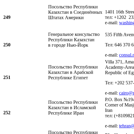
Посольство Республики
1401 16th Str
Казахстан в Соединённых
249
тел: +1202 23
Штатах Америки
e-mail:
washin
Генеральное консульство
535 Fifth Ave
Республики Казахстан
250
Тел: 646 370 
в городе Нью-Йорк
e-mail:
consul
Villa 371, Ama
Посольство Республики
Academy-Area 
Казахстан в Арабской
Republic of Eg
251
Республике Египет
Тел: +202 537
e-mail:
cairo@
P.O. Box №194
Посольство Республики
Corner of Masj
Казахстан в Исламской
Iran
252
Республике Иран
тел: (+8109821
e-mail:
tehran
Посольство Республики