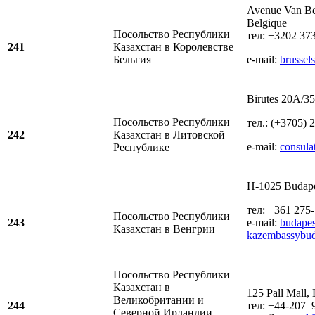
Avenue Van Be
Belgique
Посольство Республики
тел: +3202 37
241
Казахстан в Королевстве
Бельгия
e-mail:
brusse
Birutes 20A/35
Посольство Республики
тeл.: (+3705) 
242
Казахстан в Литовской
e-mail:
consula
Республике
H-1025 Budape
тел: +361 275
Посольство Республики
243
e-mail:
budape
Казахстан в Венгрии
kazembassybu
Посольство Республики
Казахстан в
125 Pall Mal
Великобритании и
244
тел: +44-207 
Северной Ирландии