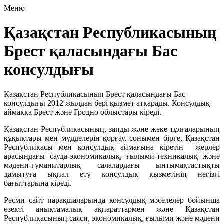
Меню
Қазақстан Республикасының
Брест қаласындағы Бас
консулдығы
Қазақстан Республикасының Брест қаласындағы Бас
консулдығы 2012 жылдан бері қызмет атқарады. Консулдық
аймаққа Брест және Гродно облыстары кіреді.
Қазақстан Республикасының, заңды және жеке тұлғаларының
құқықтары мен мүдделерін қорғау, сонымен бірге, Қазақстан
Республикасы мен консулдық аймағына кіретін жерлер
арасындағы сауда-экономикалық, ғылыми-техникалық және
мәдени-гуманитарлық салалардағы ынтымақтастықты
дамытуға ықпал ету консулдық қызметінің негізгі
бағыттарына кіреді.
Ресми сайт парақшаларында консулдық мәселелер бойынша
өзекті анықтамалық ақпараттармен және Қазақстан
Республикасының саяси, экономикалық, ғылыми және мәдени