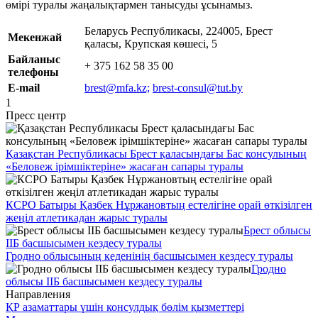
өмірі туралы жаңалықтармен танысуды ұсынамыз.
Беларусь Республикасы, 224005, Брест
Мекенжай
қаласы, Крупская көшесі, 5
Байланыс
+ 375 162 58 35 00
телефоны
E-mail
brest@mfa.kz;
brest-consul@tut.by
1
Пресс центр
Қазақстан Республикасы Брест қаласындағы Бас консулының
«Беловеж ірімшіктеріне» жасаған сапары туралы
КСРО Батыры Қазбек Нұржановтың естелігіне орай өткізілген
жеңіл атлетикадан жарыс туралы
Брест облысы
ІІБ басшысымен кездесу туралы
Гродно облысының кеденінің басшысымен кездесу туралы
Гродно
облысы ІІБ басшысымен кездесу туралы
Направления
ҚР азаматтары үшін консулдық бөлім қызметтері