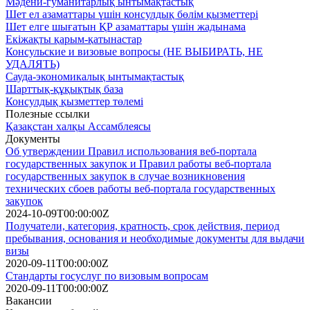
Мәдени-гуманитарлық ынтымақтастық
Шет ел азаматтары үшін консулдық бөлім қызметтері
Шет елге шығатын ҚР азаматтары үшін жадынама
Екіжақты қарым-қатынастар
Консульские и визовые вопросы (НЕ ВЫБИРАТЬ, НЕ
УДАЛЯТЬ)
Сауда-экономикалық ынтымақтастық
Шарттық-құқықтық база
Консулдық қызметтер төлемі
Полезные ссылки
Қазақстан халқы Ассамблеясы
Документы
Об утверждении Правил использования веб-портала
государственных закупок и Правил работы веб-портала
государственных закупок в случае возникновения
технических сбоев работы веб-портала государственных
закупок
2024-10-09T00:00:00Z
Получатели, категория, кратность, срок действия, период
пребывания, основания и необходимые документы для выдачи
визы
2020-09-11T00:00:00Z
Стандарты госуслуг по визовым вопросам
2020-09-11T00:00:00Z
Вакансии