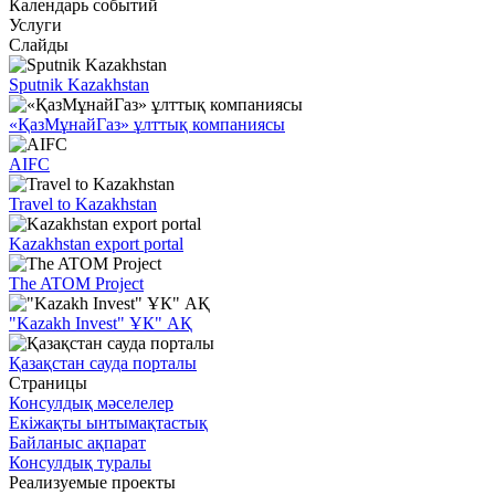
Календарь событий
Услуги
Слайды
Sputnik Kazakhstan
«ҚазМұнайГаз» ұлттық компаниясы
AIFC
Travel to Kazakhstan
Kazakhstan export portal
The ATOM Project
"Kazakh Invest" ҰК" АҚ
Қазақстан сауда порталы
Страницы
Консулдық мәселелер
Екіжақты ынтымақтастық
Байланыс ақпарат
Консулдық туралы
Реализуемые проекты