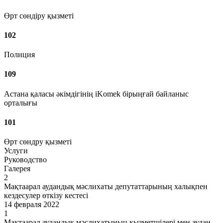
Өрт сөндіру қызметі
102
Полиция
109
Астана қаласы әкімдігінің iKomek бірыңғай байланыс
орталығы
101
Өрт сөндру қызметі
Услуги
Руководство
Галерея
2
Мақтаарал аудандық мәслихаты депутаттарының халықпен
кездесулер өткізу кестесі
14 февраля 2022
1
Мақтаарал аудандық мәслихатының қызметшілері мен аудан