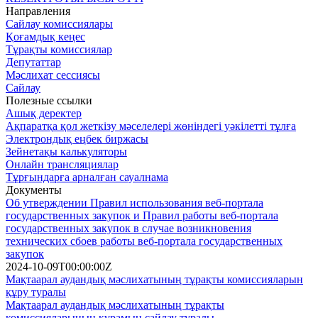
Направления
Сайлау комиссиялары
Қоғамдық кеңес
Тұрақты комиссиялар
Депутаттар
Мәслихат сессиясы
Сайлау
Полезные ссылки
Ашық деректер
Ақпаратқа қол жеткізу мәселелері жөніндегі уәкілетті тұлға
Электрондық еңбек биржасы
Зейнетақы калькуляторы
Онлайн трансляциялар
Тұрғындарға арналған сауалнама
Документы
Об утверждении Правил использования веб-портала
государственных закупок и Правил работы веб-портала
государственных закупок в случае возникновения
технических сбоев работы веб-портала государственных
закупок
2024-10-09T00:00:00Z
Мақтаарал аудандық мәслихатының тұрақты комиссияларын
құру туралы
Мақтаарал аудандық мәслихатының тұрақты
комиссияларының құрамын сайлау туралы