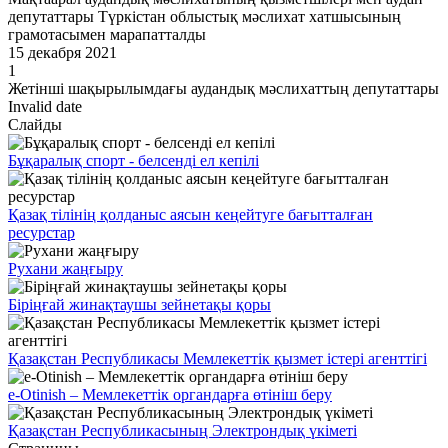
депутаттары Түркістан облыстық мәслихат хатшысының
грамотасымен марапатталды
15 декабря 2021
1
Жетінші шақырылымдағы аудандық мәслихаттың депутаттары
Invalid date
Слайды
Бұқаралық спорт - белсенді ел кепілі
Қазақ тілінің қолданыс аясын кеңейтуге бағытталған
ресурстар
Рухани жаңғыру
Біріңғай жинақтаушы зейнетақы қоры
Қазақстан Республикасы Мемлекеттік қызмет істері агенттігі
e-Otinish – Мемлекеттік органдарға өтініш беру
Қазақстан Республикасының Электрондық үкіметі