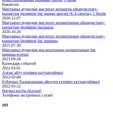
Вакансии
Мақтаарал аудандық мәслихат аппараты ұйымдастыру-
құқықтық бөлімінің бас маман-заңгері (Е-4 санаты), 1 бірлік
2020-12-07
Мақтаарал аудандық мәслихат аппаратының ұйымдастыру-
құқықтық бөлімінің басшысы
2020-10-26
Мақтаарал аудандық мәслихат аппаратының ұйымдастыру-
құқықтық бөлімінің бас маманы
2021-07-30
Мақтаарал аудандық мәслихатының аппаратының бас
маманы-есепші
2023-09-28
Календарь событий
2022-03-01
Алғыс айту күнімен құттықтаймыз
2022-03-08
8-Наурыз Халықаралық әйелдер күнімен құттықтаймыз!
2022-03-22
Наурыз құтты болсын!
Телефоны экстренных служб
103