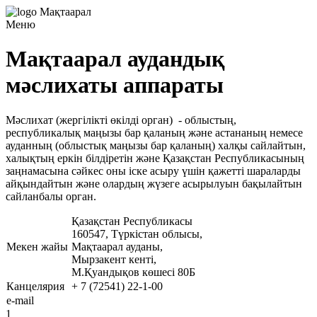
Меню
Мақтаарал аудандық
мәслихаты аппараты
Мәслихат (жергілікті өкілді орган) - облыстың,
республикалық маңызы бар қаланың және астананың немесе
ауданның (облыстық маңызы бар қаланың) халқы сайлайтын,
халықтың еркін білдіретін және Қазақстан Республикасының
заңнамасына сәйкес оны іске асыру үшін қажетті шараларды
айқындайтын және олардың жүзеге асырылуын бақылайтын
сайланбалы орган.
Қазақстан Республикасы
160547, Түркістан облысы,
Мекен жайы
Мақтаарал ауданы,
Мырзакент кенті,
М.Қуандықов көшесі 80Б
Канцелярия
+ 7 (72541) 22-1-00
e-mail
1