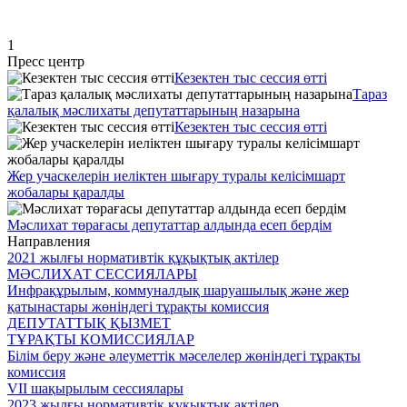
1
Пресс центр
Кезектен тыс сессия өтті
Тараз
қалалық мәслихаты депутаттарының назарына
Кезектен тыс сессия өтті
Жер учаскелерін иеліктен шығару туралы келісімшарт
жобалары қаралды
Мәслихат төрағасы депутаттар алдында есеп бердім
Направления
2021 жылғы нормативтік құқықтық актілер
МӘСЛИХАТ СЕССИЯЛАРЫ
Инфрақұрылым, коммуналдық шаруашылық және жер
қатынастары жөніндегі тұрақты комиссия
ДЕПУТАТТЫҚ ҚЫЗМЕТ
ТҰРАҚТЫ КОМИССИЯЛАР
Білім беру және әлеуметтік мәселелер жөніндегі тұрақты
комиссия
VII шақырылым сессиялары
2023 жылғы нормативтік құқықтық актілер