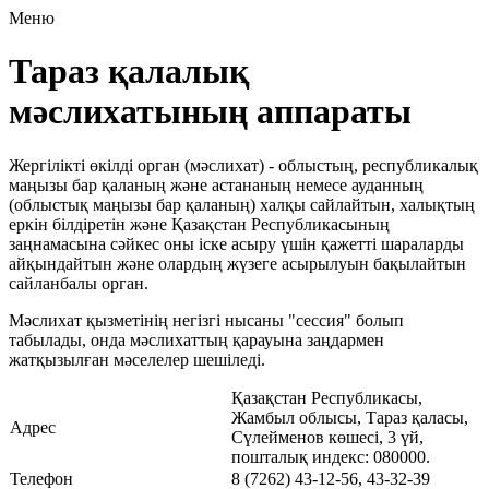
Меню
Тараз қалалық
мәслихатының аппараты
Жергілікті өкілді орган (мәслихат) - облыстың, республикалық
маңызы бар қаланың және астананың немесе ауданның
(облыстық маңызы бар қаланың) халқы сайлайтын, халықтың
еркін білдіретін және Қазақстан Республикасының
заңнамасына сәйкес оны іске асыру үшін қажетті шараларды
айқындайтын және олардың жүзеге асырылуын бақылайтын
сайланбалы орган.
Мәслихат қызметiнiң негiзгi нысаны
сессия
болып
табылады, онда мәслихаттың қарауына заңдармен
жатқызылған мәселелер шешiледi.
Қазақстан Республикасы,
Жамбыл облысы, Тараз қаласы,
Адрес
Сүлейменов көшесі, 3 үй,
пошталық индекс: 080000.
Телефон
8 (7262) 43-12-56, 43-32-39