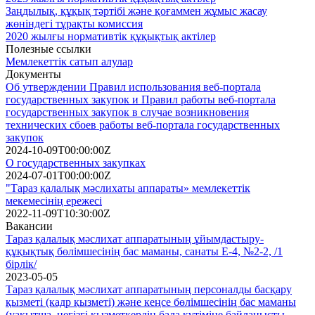
Заңдылық, құқық тәртібі және қоғаммен жұмыс жасау
жөніндегі тұрақты комиссия
2020 жылғы нормативтік құқықтық актілер
Полезные ссылки
Мемлекеттік сатып алулар
Документы
Об утверждении Правил использования веб-портала
государственных закупок и Правил работы веб-портала
государственных закупок в случае возникновения
технических сбоев работы веб-портала государственных
закупок
2024-10-09T00:00:00Z
О государственных закупках
2024-07-01T00:00:00Z
"Тараз қалалық мәслихаты аппараты» мемлекеттік
мекемесінің ережесі
2022-11-09T10:30:00Z
Вакансии
Тараз қалалық мәслихат аппаратының ұйымдастыру-
құқықтық бөлімшесінің бас маманы, санаты Е-4, №2-2, /1
бірлік/
2023-05-05
Тараз қалалық мәслихат аппаратының персоналды басқару
қызметі (кадр қызметі) және кеңсе бөлімшесінің бас маманы
(уақытша, негізгі қызметкердің бала күтіміне байланысты