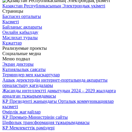
Қазақстан Республикасының Электрондық үкіметі
Страницы
Баспасөз орталығы
Қызметі
Байланыс ақпараты
Онлайн қабылдау
Мәслихат туралы
Құжаттар
Реализуемые проекты
Социальные медиа
Меню подвал
Экран дикторы
Құпиялылық саясаты
Терминдер мен қысқартулар
Ашық деректердің интернет-порталында ақпаратты
орналастыру қағидалары
Жасанды интеллектті дамытудың 2024 – 2029 жылдарға
арналған тұжырымдамасы
ҚР Президенті жанындағы Орталық коммуникациялар
қызметі
Өмірлік жағдайлар
ҚР Премьер-Министрінің сайты
Цифрлық трансформация тұжырымдамасы
ҚР Мемлекеттік рәміздері