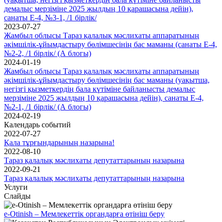
демалыс мерзіміне 2025 жылдың 10 қарашасына дейін),
санаты Е-4, №3-1, /1 бірлік/
2023-07-27
Жамбыл облысы Тараз қалалық мәслихаты аппаратының
әкімшілік-ұйымдастыру бөлімшесінің бас маманы (санаты Е-4,
№2-2, /1 бірлік/ (А блогы)
2024-01-19
Жамбыл облысы Тараз қалалық мәслихаты аппаратының
әкімшілік-ұйымдастыру бөлімшесінің бас маманы (уақытша,
негізгі қызметкердің бала күтіміне байланысты демалыс
мерзіміне 2025 жылдың 10 қарашасына дейін), санаты Е-4,
№2-1, /1 бірлік/ (А блогы)
2024-02-19
Календарь событий
2022-07-27
Қала тұрғындарының назарына!
2022-08-10
Тараз қалалық мәслихаты депутаттарының назарына
2022-09-21
Тараз қалалық мәслихаты депутаттарының назарына
Услуги
Слайды
e-Otinish – Мемлекеттік органдарға өтініш беру