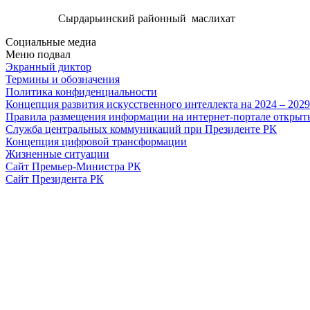
Сырдарьинский районный маслихат
Социальные медиа
Меню подвал
Экранный диктор
Термины и обозначения
Политика конфиденциальности
Концепция развития искусственного интеллекта на 2024 – 202
Правила размещения информации на интернет-портале откры
Служба центральных коммуникаций при Президенте РК
Концепция цифровой трансформации
Жизненные ситуации
Сайт Премьер-Министра РК
Сайт Президента РК