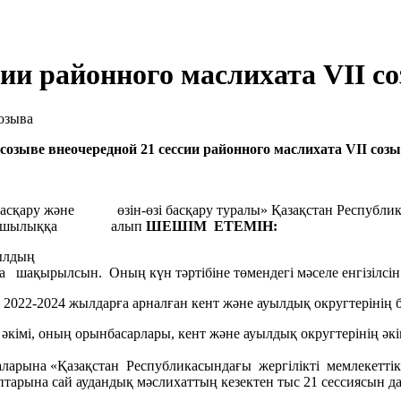
сии районного маслихата VII с
созыве внеочередной 21 сессии районного маслихата VII соз
асқару және өзін-өзі басқару туралы» Қазақстан Республи
рын басшылыққа алып
ШЕШІМ ЕТЕМІН:
жылдың
0–ға шақырылсын. Оның күн тәртібіне төмендегі мәселе енгізілсін
22-2024 жылдарға арналған кент және ауылдық округтерінің бю
әкімі, оның орынбасарлары, кент және ауылдық округтерінің әкі
арына «Қазақстан Республикасындағы жергілікті мемлекеттік 
арына сай аудандық мәслихаттың кезектен тыс 21 сессиясын 