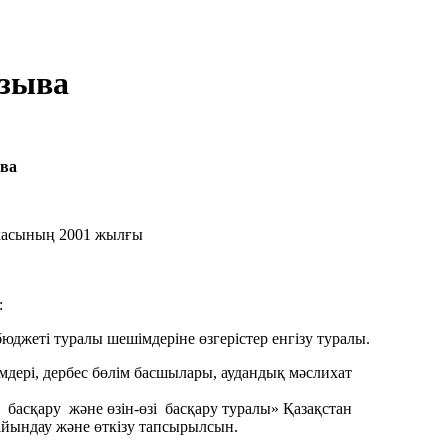
озыва
ыва
касының 2001 жылғы
:
джеті туралы шешімдеріне өзгерістер енгізу туралы.
мдері, дербес бөлім басшылары, аудандық мәслихат
басқару және өзін-өзі басқару туралы» Қазақстан
дайындау және өткізу тапсырылсын.