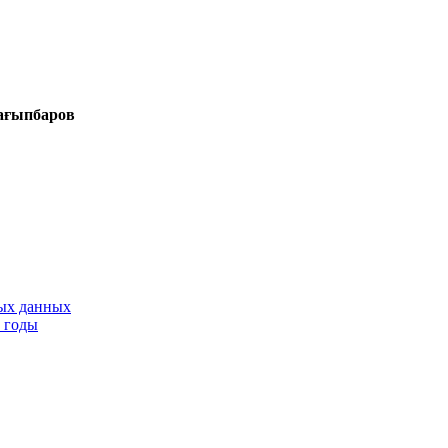
ров
тых данных
9 годы