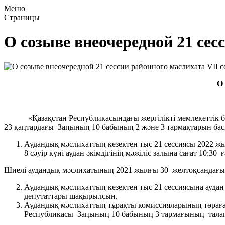
Меню
Страницы
О созыве внеочередной 21 сес
О 
«Қазақстан Республикасындағы жергілікті мемлекеттік б
23 қаңтардағы Заңының 10 бабының 2 және 3 тармақта
Аудандық мәслихаттың кезектен тыс 21 сессиясы 2022 
8 сәуір күні аудан әкімдігінің мәжіліс залына сағат 10:3
Шиелі аудандық мәслихатының 2021 жылғы 30 желтоқсандағы 20
Аудандық мәслихаттың кезектен тыс 21 сессиясына аудан 
депутаттары шақырылсын.
Аудандық мәслихаттың тұрақты комиссияларының төрағал
Республикасы Заңының 10 бабының 3 тармағының талапт