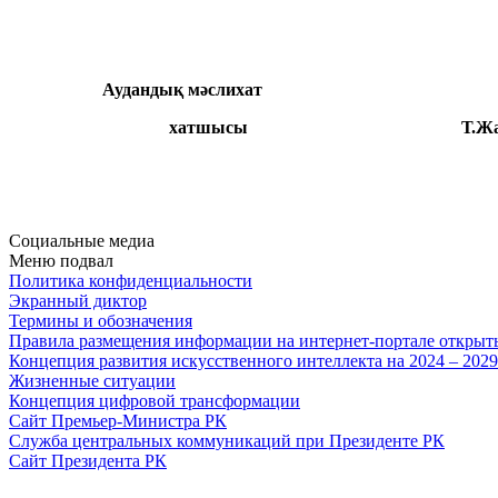
Аудандық мәслихат
хатшысы Т.Жағыпба
Социальные медиа
Меню подвал
Политика конфиденциальности
Экранный диктор
Термины и обозначения
Правила размещения информации на интернет-портале откры
Концепция развития искусственного интеллекта на 2024 – 202
Жизненные ситуации
Концепция цифровой трансформации
Сайт Премьер-Министра РК
Служба центральных коммуникаций при Президенте РК
Сайт Президента РК