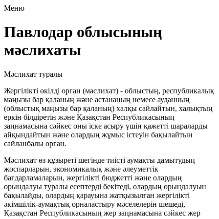
Меню
Павлодар облысының
мәслихаты
Мәслихат туралы
Жергілікті өкілді орган (мәслихат) - облыстың, республикалық
маңызы бар қаланың және астананың немесе ауданның
(облыстық маңызы бар қаланың) халқы сайлайтын, халықтың
еркін білдіретін және Қазақстан Республикасының
заңнамасына сәйкес оны іске асыру үшін қажетті шараларды
айқындайтын және олардың жұмыс істеуін бақылайтын
сайланбалы орган.
Мәслихат өз құзыреті шегінде тиісті аумақты дамытудың
жоспарларын, экономикалық және әлеуметтік
бағдарламаларын, жергілікті бюджетті және олардың
орындалуы туралы есептерді бекітеді, олардың орындалуын
бақылайды, олардың қарауына жатқызылған жергілікті
әкімшілік-аумақтық орналастыру мәселелерін шешеді,
Қазақстан Республикасының жер заңнамасына сәйкес жер