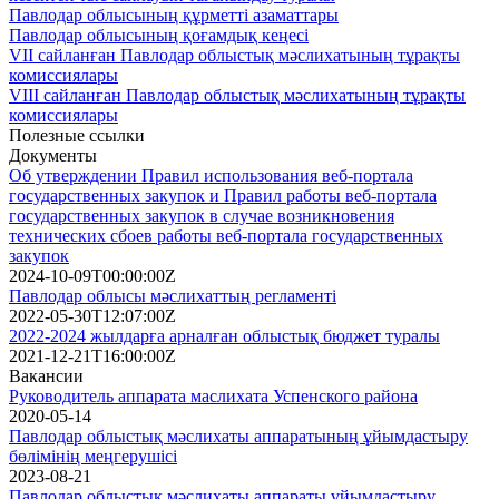
Павлодар облысының құрметті азаматтары
Павлодар облысының қоғамдық кеңесі
VII сайланған Павлодар облыстық мәслихатының тұрақты
комиссиялары
VIII сайланған Павлодар облыстық мәслихатының тұрақты
комиссиялары
Полезные ссылки
Документы
Об утверждении Правил использования веб-портала
государственных закупок и Правил работы веб-портала
государственных закупок в случае возникновения
технических сбоев работы веб-портала государственных
закупок
2024-10-09T00:00:00Z
Павлодар облысы мәслихаттың регламенті
2022-05-30T12:07:00Z
2022-2024 жылдарға арналған облыстық бюджет туралы
2021-12-21T16:00:00Z
Вакансии
Руководитель аппарата маслихата Успенского района
2020-05-14
Павлодар облыстық мәслихаты аппаратының ұйымдастыру
бөлімінің меңгерушісі
2023-08-21
Павлодар облыстық мәслихаты аппараты ұйымдастыру