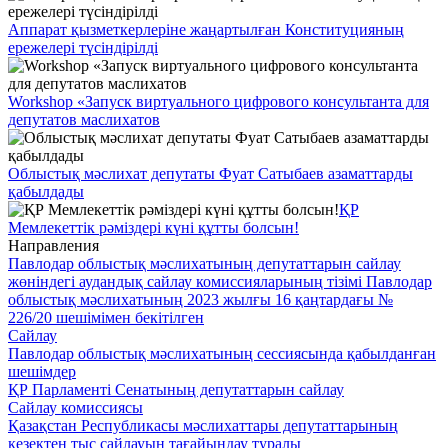
Аппарат қызметкерлеріне жаңартылған Конституцияның
ережелері түсіндірілді
Workshop «Запуск виртуального цифрового консультанта для
депутатов маслихатов
Облыстық мәслихат депутаты Фуат Сатыбаев азаматтарды
қабылдады
ҚР
Мемлекеттік рәміздері күні құтты болсын!
Направления
Павлодар облыстық мәслихатының депутаттарын сайлау
жөніндегі аудандық сайлау комиссияларының тізімі Павлодар
облыстық мәслихатының 2023 жылғы 16 қаңтардағы №
226/20 шешімімен бекітілген
Сайлау
Павлодар облыстық мәслихатының сессиясында қабылданған
шешімдер
ҚР Парламенті Сенатының депутаттарын сайлау
Сайлау комиссиясы
Қазақстан Республикасы мәслихаттары депутаттарының
кезектен тыс сайлауын тағайындау туралы