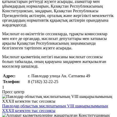
қатынастарын реттеуді жүзеге асырады, азаматтар мен
ұйымдардың нормаларын, Қазақстан Республикасының
Конституциясын, заңдарын, Қазақстан Республикасы
Президентінің актілерін, орталық және жергілікті мемлекеттік
органдардың нормативтік құқықтық актілерін орындауына
жәрдемдеседі.
Мәслихат өз өкілеттігін сессияларда, тұрақты комиссиялар
мен өзге де органдар, мәслихат депутаттары мен хатшысы
арқылы Қазақстан Республикасының заңнамасында
белгіленген тәртіппен жүзеге асырады.
Мәслихат қызметінің негізгі нысаны мәслихат сессиясы
болып табылады, оның қарауына заңдармен жатқызылған
мәселелер шешіледі.
Адрес:
г. Павлодар улица Ак. Сатпаева 49
Телефон:
8 (7182) 32-22-25
1
Пресс центр
Павлодар облыстық мәслихатының VIII шақырылымының
XXXII кезектен тыс сессиясы