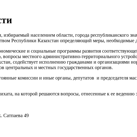
сти
 избираемый населением области, города республиканского знач
ством Республики Казахстан определяющий меры, необходимые д
кономические и социальные программы развития соответствующе
ю, вопросы местного административно-территориального устрой
хстан, содействует исполнению гражданами и организациями но
ов центральных и местных государственных органов.
тоянные комиссии и иные органы, депутатов и председателя мас
ихата, на которой решаются вопросы, отнесенные к ее ведению 
к. Сатпаева 49