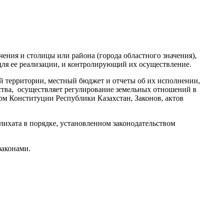
ения и столицы или района (города областного значения),
ля ее реализации, и контролирующий их осуществление.
й территории, местный бюджет и отчеты об их исполнении,
ства, осуществляет регулирование земельных отношений в
рм Конституции Республики Казахстан, Законов, актов
лихата в порядке, установленном законодательством
законами.