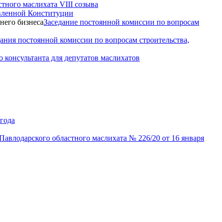
тного маслихата VIII созыва
вленной Конституции
Заседание постоянной комиссии по вопросам
дания постоянной комиссии по вопросам строительства,
 консультанта для депутатов маслихатов
года
авлодарского областного маслихата № 226/20 от 16 января