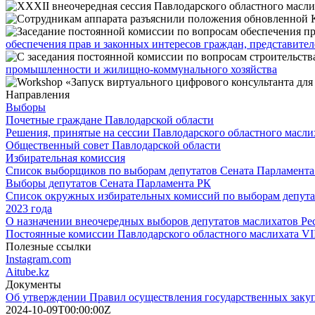
обеспечения прав и законных интересов граждан, представител
промышленности и жилищно-коммунального хозяйства
Направления
Выборы
Почетные граждане Павлодарской области
Решения, принятые на сессии Павлодарского областного масли
Общественный совет Павлодарской области
Избирательная комиссия
Список выборщиков по выборам депутатов Сената Парламента 
Выборы депутатов Сената Парламента РК
Список окружных избирательных комиссий по выборам депутат
2023 года
О назначении внеочередных выборов депутатов маслихатов Ре
Постоянные комиссии Павлодарского областного маслихата VII
Полезные ссылки
Instagram.com
Аitube.kz
Документы
Об утверждении Правил осуществления государственных заку
2024-10-09T00:00:00Z