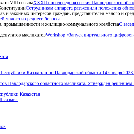
XXXII внеочередная сессия Павлодарского облас
Сотрудникам аппарата разъяснили положения обно
ей малого и среднего бизнеса
С засе
Workshop «Запуск виртуального цифрового
хата
Республики Казахстан по Павлодарской области 14 января 2023 
ов Павлодарского областного маслихата. Утвержден решением П
спублики Казахстан
I созыва
пок