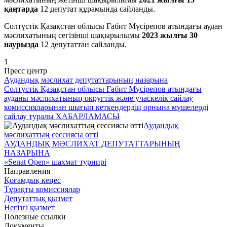
қаңтарда
12 депутат құрамында сайланды.
Солтүстік Қазақстан облысы Ғабит Мүсірепов атындағы аудан
мәслихатының сегізінші шақырылымы
2023 жылғы 30
наурызда
12 депутаттан сайланды.
1
Пресс центр
Аудандық мәслихат депутаттарының назарына
Солтүстік Қазақстан облысы Ғабит Мүсірепов атындағы
ауданы мәслихатының округтік және учаскелік сайлау
комиссияларынан шығып кеткендердің орнына мүшелерді
сайлау туралы ХАБАРЛАМАСЫ
Аудандық
мәслихаттың сессиясы өтті
АУДАНДЫҚ МӘСЛИХАТ ДЕПУТАТТАРЫНЫҢ
НАЗАРЫНА
«Senat Open» шахмат турнирі
Направления
Қоғамдық кеңес
Тұрақты комиссиялар
Депутаттық қызмет
Негізгі қызмет
Полезные ссылки
Документы