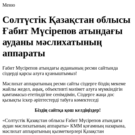
Меню
Солтүстік Қазақстан облысы
Ғабит Мүсірепов атындағы
ауданы мәслихатының
аппараты
Ғабит Мүсірепов атындағы ауданының ресми сайтында
сіздерді қарсы алуға қуаныштымыз!
Мәслихат аппаратының ресми сайты сіздерге біздің мекеме
жайлы жедел, аңық, объективті мәлімет алуға мүмкіндігін
қамтамасыз ететіндігіне сенімдімін, Сіздерге жаңа дос
қызықты іскер әріптестерді табуға көмектеседі
Біздің сайтқа қош келдіңіздер!
«Солтүстiк Қазақстан облысы Ғабит Мүсірепов атындағы
аудан мәслихатының аппараты» КММ қоғамның назарына,
мәслихат аппаратының қызметкерлерi Қазақстан