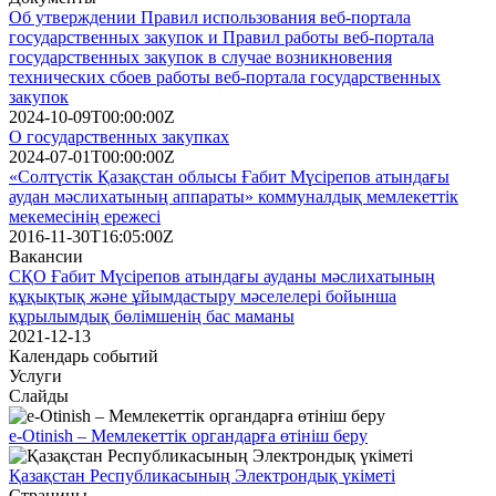
Об утверждении Правил использования веб-портала
государственных закупок и Правил работы веб-портала
государственных закупок в случае возникновения
технических сбоев работы веб-портала государственных
закупок
2024-10-09T00:00:00Z
О государственных закупках
2024-07-01T00:00:00Z
«Солтүстік Қазақстан облысы Ғабит Мүсірепов атындағы
аудан мәслихатының аппараты» коммуналдық мемлекеттік
мекемесінің ережесі
2016-11-30T16:05:00Z
Вакансии
СҚО Ғабит Мүсірепов атындағы ауданы мәслихатының
құқықтық және ұйымдастыру мәселелері бойынша
құрылымдық бөлімшенің бас маманы
2021-12-13
Календарь событий
Услуги
Слайды
e-Otinish – Мемлекеттік органдарға өтініш беру
Қазақстан Республикасының Электрондық үкіметі
Страницы