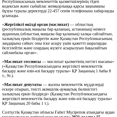
Республикасының мемлекеттiк қызметшiлерiнiң Әдеп
кодексын және сыбайлас жемқорлыққа қарсы заңнаманы
бұзуы туралы деректердi 22-457 сенiм телефонына хабарлауды
ұсынады.
«
Жергiлiктi өкiлдi орган (мәслихат)
— облыстың
(республикалық маңызы бар қаланың, астананың) немесе
ауданның (облыстық маңызы бар қаланың) халқы сайлайтын,
халықтың еркiн бiлдiретiн және Қазақстан Республикасының
заңдарына сәйкес оны iске асыру үшiн қажеттi шараларды
белгiлейтiн және олардың жүзеге асырылуын бақылайтын
сайланбалы орган».
«
Мәслихат сессиясы
— мәслихат қызметiнiң негiзгi нысаны»
(«Қазақстан Республикасындағы жергілікті мемлекеттік
басқару және өзін-өзі басқару туралы» ҚР Заңының 1 бабы 8
т., 9т.).
«
Мәслихат депутаты
— жалпы мемлекеттiк мүдделердi
ескере отырып, тиiстi әкiмшiлiк-аумақтық бөлiнiстегi
халықтың еркiн бiлдiредi» (Қазақстан Республикасындағы
жергілікті мемлекеттік басқару және өзін-өзі басқару туралы»
ҚР Заңының 20 бабы 1 т.).
Солтүстiк Қазақстан облысы Ғабит Мүсiрепов атындағы аудан
мәслихатының жетінші шақырылымы
2021 жылғы 15